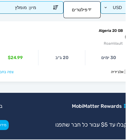
USD
מיון:
מומלץ
פילטרים
Algeria 20 GB
RoamVault
30 ימים
20 ג״ב
$24.99
יה
צפה בחבילה >
MobiMatter Rewards
בלעדי
ו עד $5 עבור כל חבר שתפנו
>
מידע נוסף