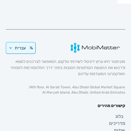
עברית
טר היא ערוץ דיגיטלי לשירותי טלקום, המאפשר לצרכנים למצוא
וש את ההצעות הטלפוניות הטובות ביותר דרך הפלטפורמות למסחר
טרוני המועדפות עליהם
14th floor, Al Sarab Tower, Abu Dhabi Global Market Sq
Al Maryah Island, Abu Dhabi, United Arab Emi
רים מהירים
ג
כים
ת