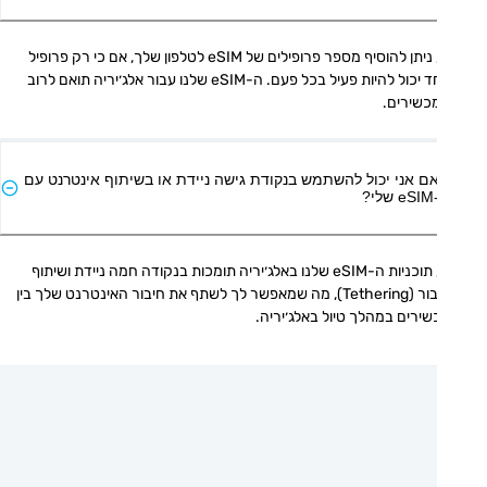
כן, ניתן להוסיף מספר פרופילים של eSIM לטלפון שלך, אם כי רק פרופיל 
אחד יכול להיות פעיל בכל פעם. ה-eSIM שלנו עבור אלג׳יריה תואם לרוב 
כשירים.
ם אני יכול להשתמש בנקודת גישה ניידת או בשיתוף אינטרנט עם
י?
כן, תוכניות ה-eSIM שלנו באלג׳יריה תומכות בנקודה חמה ניידת ושיתוף 
חיבור (Tethering), מה שמאפשר לך לשתף את חיבור האינטרנט שלך בין 
ירים במהלך טיול באלג׳יריה.