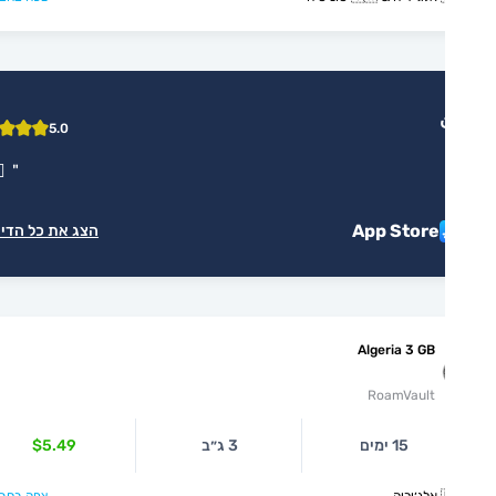
5.0
"
👌🏻🤝
"
App Store
הצג את כל הדירוגים
Algeria 3 GB
RoamVault
15 ימים
3 ג״ב
$5.49