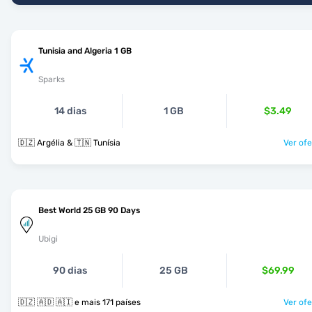
Tunisia and Algeria 1 GB
Sparks
14 dias
1 GB
$3.49
🇩🇿 Argélia & 🇹🇳 Tunísia
Ver ofe
Best World 25 GB 90 Days
Ubigi
90 dias
25 GB
$69.99
🇩🇿 🇦🇩 🇦🇮 e mais 171 países
Ver ofe