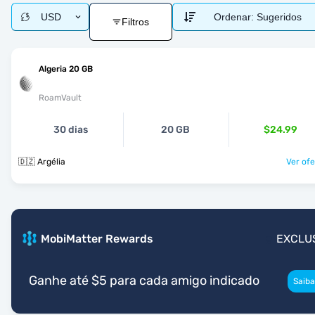
USD
Ordenar:
Sugeridos
Filtros
Algeria 20 GB
RoamVault
30 dias
20 GB
$24.99
🇩🇿 Argélia
Ver ofe
MobiMatter Rewards
EXCLU
Ganhe até $5 para cada amigo indicado
Saiba