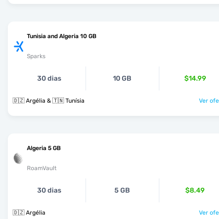
Tunisia and Algeria 10 GB
Sparks
30 dias
10 GB
$14.99
🇩🇿 Argélia & 🇹🇳 Tunísia
Ver ofe
Algeria 5 GB
RoamVault
30 dias
5 GB
$8.49
🇩🇿 Argélia
Ver ofe