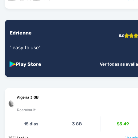
Edrienne
5.0
"
easy to use
"
Play Store
Ver todas as avali
Algeria 3 GB
RoamVault
15 dias
3 GB
$5.49