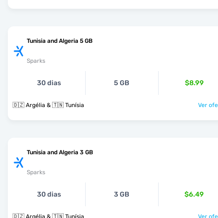
Tunisia and Algeria 5 GB
Sparks
30 dias
5 GB
$8.99
🇩🇿 Argélia & 🇹🇳 Tunísia
Ver ofe
Tunisia and Algeria 3 GB
Sparks
30 dias
3 GB
$6.49
🇩🇿 Argélia & 🇹🇳 Tunísia
Ver ofe