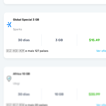
Global Special 3 GB
Sparks
30 dias
3 GB
$15.49
🇩🇿 🇦🇩 🇦🇷 e mais 127 países
Ver ofe
Africa 10 GB
Ubigi
30 dias
10 GB
$35.99
🇩🇿 🇧🇯 🇧🇼 e mais 20 países
Ver ofe