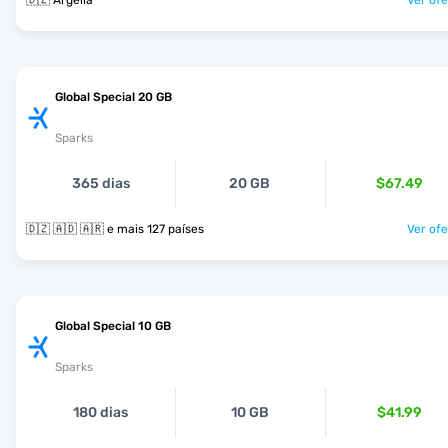
🇩🇿 Argélia
Ver ofe
Global Special 20 GB
Sparks
365 dias
20 GB
$67.49
🇩🇿 🇦🇩 🇦🇷 e mais 127 países
Ver ofe
Global Special 10 GB
Sparks
180 dias
10 GB
$41.99