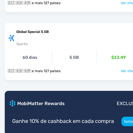
🇩🇿 🇦🇩 🇦🇷 e mais 127 países
Ver ofe
Global Special 5 GB
Sparks
60 dias
5 GB
$23.49
🇩🇿 🇦🇩 🇦🇷 e mais 127 países
Ver ofe
MobiMatter Rewards
EXCLU
Ganhe 10% de cashback em cada compra
Saiba