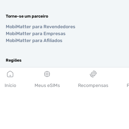
Torne-se um parceiro
MobiMatter para Revendedores
MobiMatter para Empresas
MobiMatter para Afiliados
Regiões
eSIM para Europa
eSIM para Ásia
eSIM para Américas
Início
Meus eSIMs
Recompensas
P
eSIM para Oriente Médio
eSIM para Oceania
eSIM para África
Países