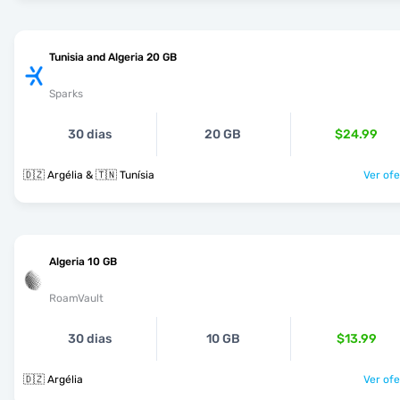
Tunisia and Algeria 20 GB
Sparks
30 dias
20 GB
$24.99
🇩🇿 Argélia & 🇹🇳 Tunísia
Ver ofe
Algeria 10 GB
RoamVault
30 dias
10 GB
$13.99
🇩🇿 Argélia
Ver ofe