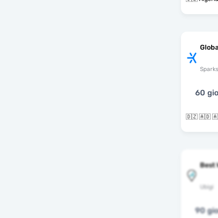
Globa
Spark
60 gio
Best 
Ubigi
90 gio