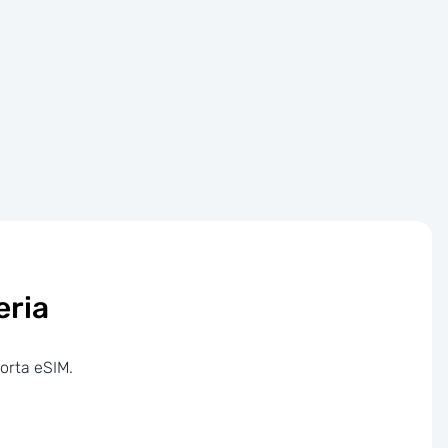
eria
porta eSIM.