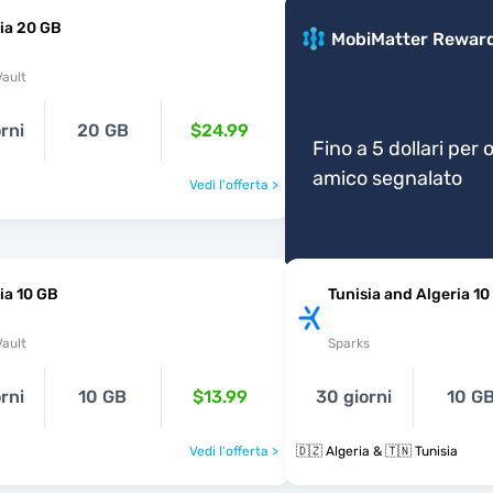
ia 20 GB
MobiMatter Rewar
ault
rni
20 GB
$24.99
Fino a 5 dollari per 
amico segnalato
a
Vedi l'offerta >
ia 10 GB
Tunisia and Algeria 10
ault
Sparks
rni
10 GB
$13.99
30 giorni
10 G
a
Vedi l'offerta >
🇩🇿 Algeria & 🇹🇳 Tunisia