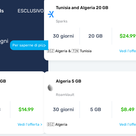
Tunisia and Algeria 20 GB
ds
ESCLUSIVO
Sparks
30 giorni
20 GB
$24.99
ogni
>
Per saperne di più
🇩🇿 Algeria & 🇹🇳 Tunisia
Vedi l'off
 GB
Algeria 5 GB
RoamVault
B
$14.99
30 giorni
5 GB
$8.49
Vedi l'offerta >
🇩🇿 Algeria
Vedi l'off