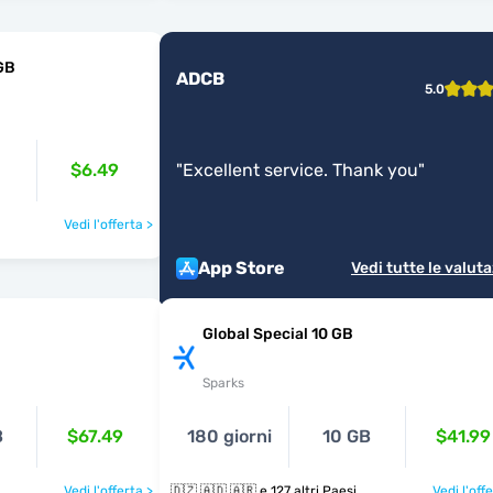
GB
ADCB
5.0
$6.49
"
Excellent service. Thank you
"
Vedi l'offerta >
App Store
Vedi tutte le valuta
Global Special 10 GB
Sparks
B
$67.49
180 giorni
10 GB
$41.99
Vedi l'offerta >
🇩🇿 🇦🇩 🇦🇷 e 127 altri Paesi
Vedi l'off