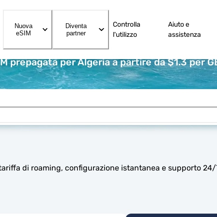
Controlla
Aiuto e
Nuova
Diventa
eSIM
partner
l'utilizzo
assistenza
IM prepagata per Algeria a partire da $1.3 per G
tariffa di roaming, configurazione istantanea e supporto 24/