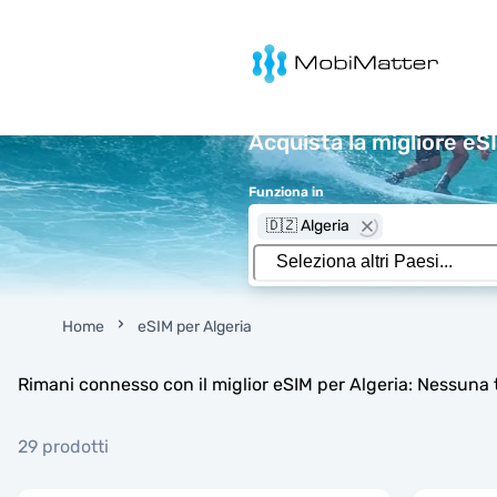
MobiMatter
Acquista la migliore eS
Funziona in
🇩🇿 Algeria
Home
eSIM per Algeria
Rimani connesso con il miglior eSIM per Algeria: Nessuna 
29 prodotti