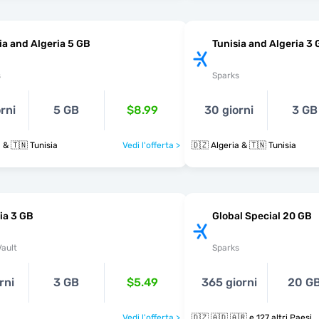
ia and Algeria 5 GB
Tunisia and Algeria 3 
s
Sparks
rni
5 GB
$8.99
30 giorni
3 GB
 & 🇹🇳 Tunisia
Vedi l'offerta >
🇩🇿 Algeria & 🇹🇳 Tunisia
ia 3 GB
Global Special 20 GB
ault
Sparks
rni
3 GB
$5.49
365 giorni
20 G
a
Vedi l'offerta >
🇩🇿 🇦🇩 🇦🇷 e 127 altri Paesi