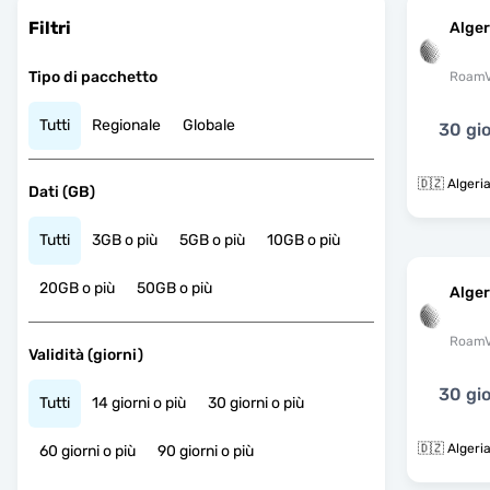
Filtri
Alger
Tipo di pacchetto
RoamV
Tutti
Regionale
Globale
30 gio
🇩🇿 Algeri
Dati (GB)
Tutti
3GB o più
5GB o più
10GB o più
20GB o più
50GB o più
Alger
RoamV
Validità (giorni)
30 gio
Tutti
14 giorni o più
30 giorni o più
🇩🇿 Algeri
60 giorni o più
90 giorni o più