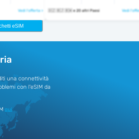
Vedi l'offerta >
🇩🇿 🇧🇯 🇧🇼 e 20 altri Paesi
Vedi l'off
chetti eSIM
ria
diti una connettività
roblemi con l'eSIM da
IM
qui