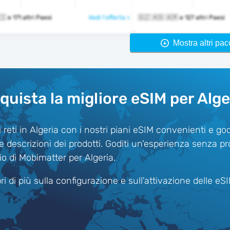
🇩🇿 🇦🇩 🇦🇮 e 171 altri Paesi
Vedi l'offerta >
🇩🇿 🇦🇩 🇦🇷 e 127 altri Paesi
Mostra altri pac
quista la migliore eSIM per Alge
 reti in Algeria con i nostri piani eSIM convenienti e go
ate descrizioni dei prodotti. Goditi un'esperienza senza p
io di Mobimatter per Algeria.
i di più sulla configurazione e sull'attivazione delle eS