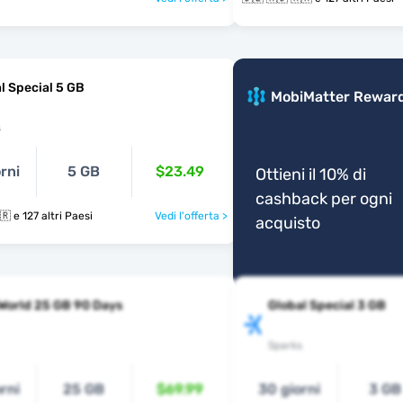
l Special 5 GB
MobiMatter Rewar
s
rni
5 GB
$23.49
Ottieni il 10% di
cashback per ogni
🇩🇿 🇦🇩 🇦🇷 e 127 altri Paesi
Vedi l'offerta >
acquisto
World 25 GB 90 Days
Global Special 3 GB
Sparks
rni
25 GB
$69.99
30 giorni
3 GB