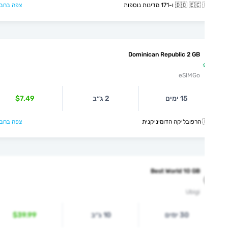
🇩🇴  ו-171 מדינות נוספות
צפה בחבילה >
Dominican Republic 2 GB
eSIMGo
15 ימים
2 ג״ב
$7.49
קנית
צפה בחבילה >
Best World 10 GB
Ubigi
30 ימים
10 ג״ב
$39.99