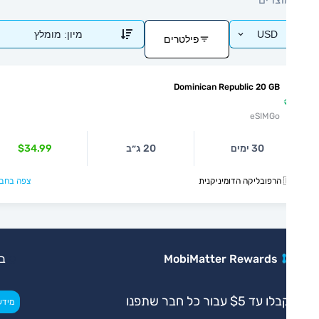
USD
מיון:
מומלץ
פילטרים
Dominican Republic 20 GB
eSIMGo
30 ימים
20 ג״ב
$34.99
קנית
צפה בחבילה >
MobiMatter Rewards
בלעדי
ו עד $5 עבור כל חבר שתפנו
>
מידע נוסף