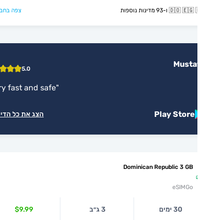
🇩🇴  ו-93 מדינות נוספות
צפה בחבילה >
Musta
5.0
"
very fast and safe
"
Play Store
הצג את כל הדירוגים
Dominican Republic 3 GB
eSIMGo
30 ימים
3 ג״ב
$9.99