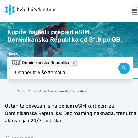
Kupite najbolji prepaid eSIM
Dominikanska Republika od $1.8 po GB.
Radi u
🇩🇴 Dominikanska Republika
Kuća
eSIM za Dominikanska Republika
Ostanite povezani s najboljom eSIM karticom za
Dominikanska Republika: Bez roaming naknada, trenutna
aktivacija i 24/7 podrška.
42 proizvodi