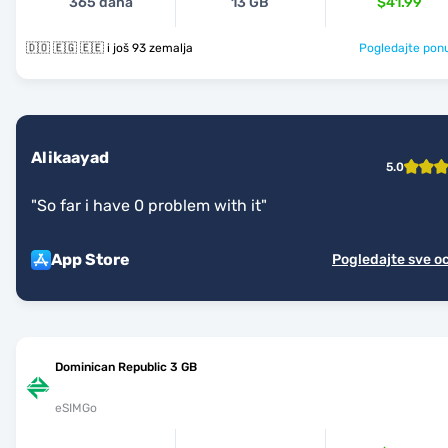
365 dana
13 GB
$41.99
🇩🇴 🇪🇬 🇪🇪 i još 93 zemalja
Pogledajte pon
Alikaayad
5.0
"
So far i have 0 problem with it
"
App Store
Pogledajte sve o
Dominican Republic 3 GB
eSIMGo