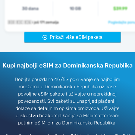
30 dana
10 GB
$39.99
🇩🇴 🇪🇨 🇪🇬 i još 171 zemalja
Pogledajte pon
Prikaži više eSIM paketa
Kupi najbolji eSIM za Dominikanska Republika
Dobijte pouzdano 4G/5G pokrivanje sa najboljim
mrežama u Dominikanska Republika uz naše
povoljne eSIM pakete i uživajte u neprekidnoj
povezanosti. Svi paketi su unaprijed plaćeni i
dolaze sa detaljnim opisima proizvoda. Uživajte
u iskustvu bez komplikacija sa Mobimatterovim
putnim eSIM-om za Dominikanska Republika.