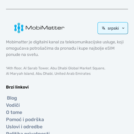
srpski
Mobimatter je digitalni kanal za telekomunikacijske usluge, koji
omogućava potrošačima da pronađu i kupe najbolje eSIM
ponude na svetu.
14th floor, Al Sarab Tower, Abu Dhabi Global Market Square,
Al Maryah Island, Abu Dhabi, United Arab Emirates
Brzi linkovi
Blog
Vodiči
O tome
Pomoć i podrška
Uslovi i odredbe
Politika privatnosti