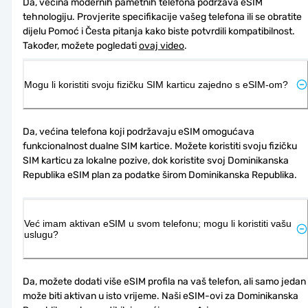
Da, većina modernih pametnih telefona podržava eSIM 
tehnologiju. Provjerite specifikacije vašeg telefona ili se obratite 
dijelu Pomoć i Česta pitanja kako biste potvrdili kompatibilnost. 
Također, možete pogledati 
ovaj video
.
Mogu li koristiti svoju fizičku SIM karticu zajedno s eSIM-om?
Da, većina telefona koji podržavaju eSIM omogućava 
funkcionalnost dualne SIM kartice. Možete koristiti svoju fizičku 
SIM karticu za lokalne pozive, dok koristite svoj Dominikanska 
Republika eSIM plan za podatke širom Dominikanska Republika.
Već imam aktivan eSIM u svom telefonu; mogu li koristiti vašu
uslugu?
Da, možete dodati više eSIM profila na vaš telefon, ali samo jedan 
može biti aktivan u isto vrijeme. Naši eSIM-ovi za Dominikanska 