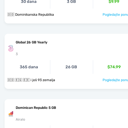
30 dana
3 GB
$9.99
🇩🇴 Dominikanska Republika
Pogledajte pon
Global 26 GB Yearly
3
365 dana
26 GB
$74.99
🇩🇴 🇪🇬 🇪🇪 i još 93 zemalja
Pogledajte pon
Dominican Republic 5 GB
Airalo