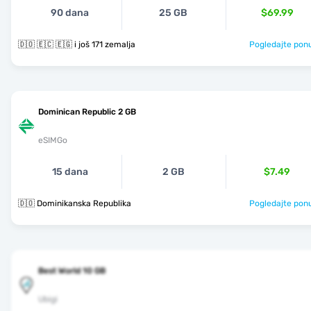
90 dana
25 GB
$69.99
🇩🇴 🇪🇨 🇪🇬 i još 171 zemalja
Pogledajte pon
Dominican Republic 2 GB
eSIMGo
15 dana
2 GB
$7.49
🇩🇴 Dominikanska Republika
Pogledajte pon
Best World 10 GB
Ubigi