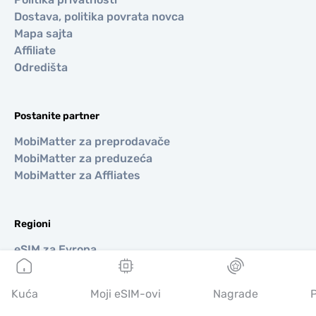
Dostava, politika povrata novca
Mapa sajta
Affiliate
Odredišta
Postanite partner
MobiMatter za preprodavače
MobiMatter za preduzeća
MobiMatter za Affliates
Regioni
eSIM za Evropa
eSIM za Azija
eSIM za Amerike
Kuća
Moji eSIM-ovi
Nagrade
P
eSIM za Bliski Istok