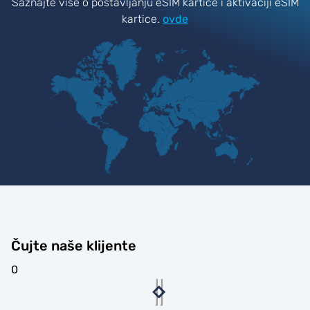
Saznajte više o postavljanju eSIM kartice i aktivaciji eSIM
kartice.
ovde
Čujte naše klijente
0