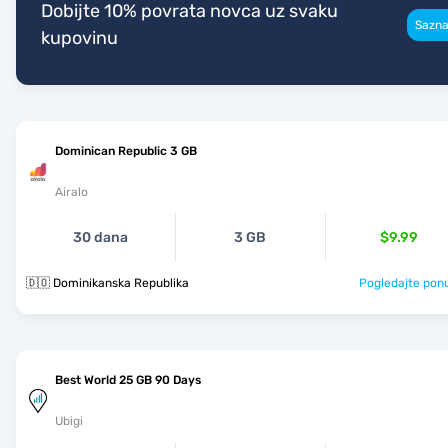
Dobijte 10% povrata novca uz svaku
Sazna
kupovinu
Dominican Republic 3 GB
Airalo
30 dana
3 GB
$9.99
🇩🇴 Dominikanska Republika
Pogledajte pon
Best World 25 GB 90 Days
Ubigi