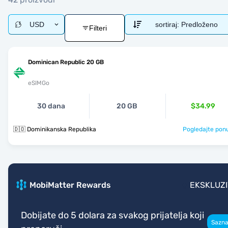
USD
sortiraj:
Predloženo
Filteri
Dominican Republic 20 GB
eSIMGo
30 dana
20 GB
$34.99
🇩🇴 Dominikanska Republika
Pogledajte pon
MobiMatter Rewards
EKSKLUZ
Dobijate do 5 dolara za svakog prijatelja koji
Sazna