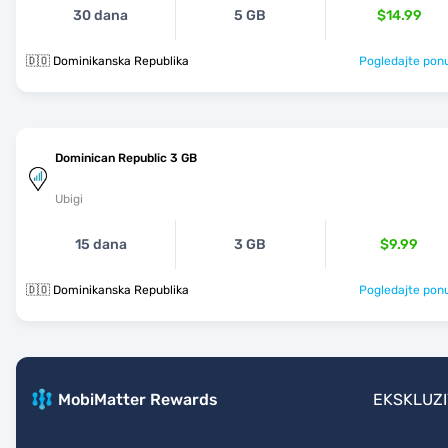
30 dana
5 GB
$14.99
🇩🇴 Dominikanska Republika
Pogledajte pon
Dominican Republic 3 GB
Ubigi
15 dana
3 GB
$9.99
🇩🇴 Dominikanska Republika
Pogledajte pon
MobiMatter Rewards
EKSKLUZ