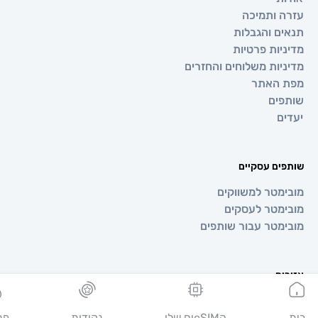
 ותמיכה
ם והגבלות
יות פרטיות
יות משלוחים והחזרים
 האתר
ים
ם
ים עסקיים
מטר למשווקים
מטר לעסקים
מטר עבור שותפים
ים
ופה
יה
הeSIMים שלי
נקודות
פרופיל