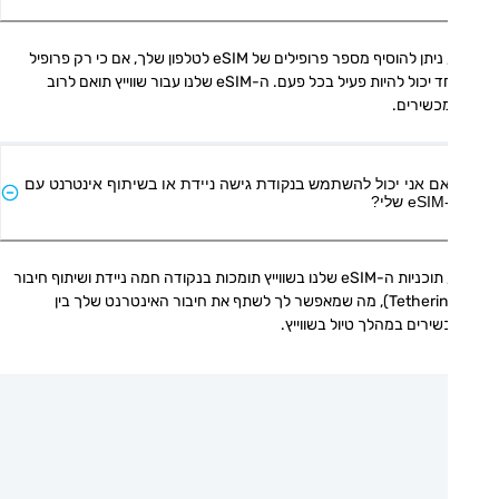
כן, ניתן להוסיף מספר פרופילים של eSIM לטלפון שלך, אם כי רק פרופיל 
אחד יכול להיות פעיל בכל פעם. ה-eSIM שלנו עבור שווייץ תואם לרוב 
כשירים.
ם אני יכול להשתמש בנקודת גישה ניידת או בשיתוף אינטרנט עם
י?
כן, תוכניות ה-eSIM שלנו בשווייץ תומכות בנקודה חמה ניידת ושיתוף חיבור 
(Tethering), מה שמאפשר לך לשתף את חיבור האינטרנט שלך בין 
ירים במהלך טיול בשווייץ.