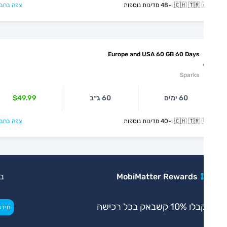
🇨🇭  ו-48 מדינות נוספות
צפה בחבילה >
Europe and USA 60 GB 60 Days
Sparks
60 ימים
60 ג״ב
$49.99
🇨🇭  ו-40 מדינות נוספות
צפה בחבילה >
MobiMatter Rewards
בלעדי
 10% קשבאק בכל רכישה
>
מידע נוסף