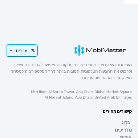
עברית
טר היא ערוץ דיגיטלי לשירותי טלקום, המאפשר לצרכנים למצוא
וש את ההצעות הטלפוניות הטובות ביותר דרך הפלטפורמות למסחר
טרוני המועדפות עליהם
14th floor, Al Sarab Tower, Abu Dhabi Global Market Sq
Al Maryah Island, Abu Dhabi, United Arab Emi
רים מהירים
ג
כים
ת