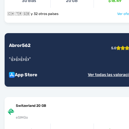
30 días
20 GB
$18.49
🇨🇭 🇹🇷 🇬🇧 y 32 otros países
Ver ofe
Abror562
5.0
"
👍👍👍👍
"
App Store
Ver todas las valorac
Switzerland 20 GB
eSIMGo