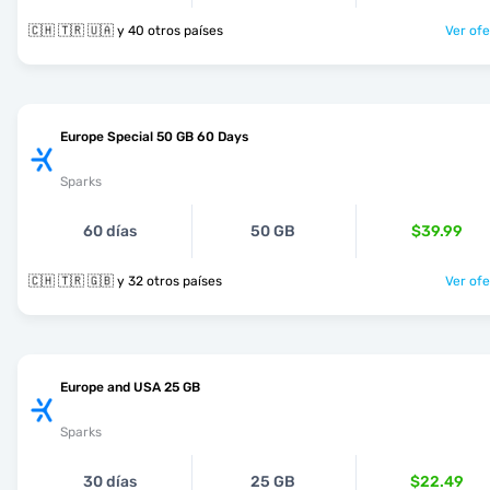
🇨🇭 🇹🇷 🇺🇦 y 40 otros países
Ver ofe
Europe Special 50 GB 60 Days
Sparks
60 días
50 GB
$39.99
🇨🇭 🇹🇷 🇬🇧 y 32 otros países
Ver ofe
Europe and USA 25 GB
Sparks
30 días
25 GB
$22.49