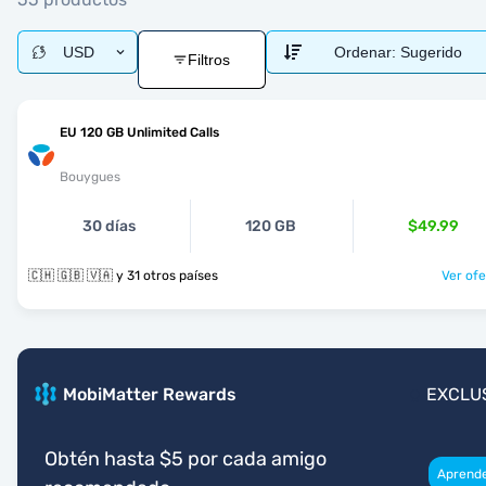
USD
Ordenar:
Sugerido
Filtros
EU 120 GB Unlimited Calls
Bouygues
30 días
120 GB
$49.99
🇨🇭 🇬🇧 🇻🇦 y 31 otros países
Ver ofe
MobiMatter Rewards
EXCLU
Obtén hasta $5 por cada amigo
Aprend