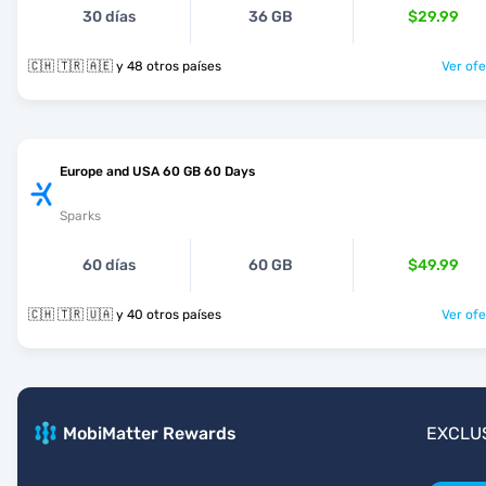
30 días
36 GB
$29.99
🇨🇭 🇹🇷 🇦🇪 y 48 otros países
Ver ofe
Europe and USA 60 GB 60 Days
Sparks
60 días
60 GB
$49.99
🇨🇭 🇹🇷 🇺🇦 y 40 otros países
Ver ofe
MobiMatter Rewards
EXCLU