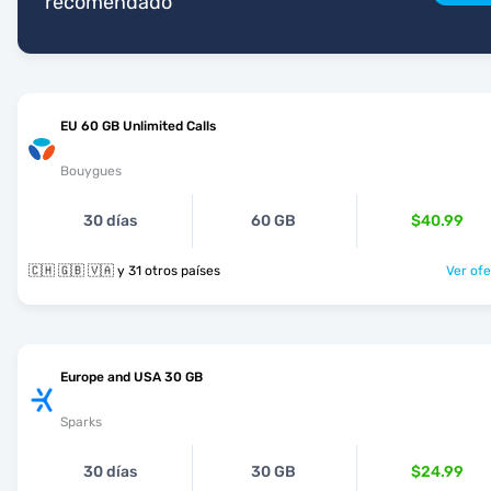
recomendado
EU 60 GB Unlimited Calls
Bouygues
30 días
60 GB
$40.99
🇨🇭 🇬🇧 🇻🇦 y 31 otros países
Ver ofe
Europe and USA 30 GB
Sparks
30 días
30 GB
$24.99