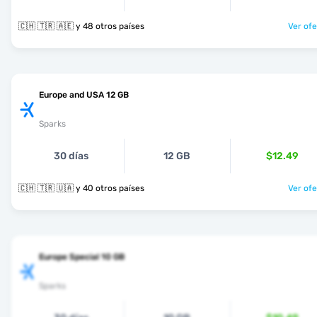
🇨🇭 🇹🇷 🇦🇪 y 48 otros países
Ver ofe
Europe and USA 12 GB
Sparks
30 días
12 GB
$12.49
🇨🇭 🇹🇷 🇺🇦 y 40 otros países
Ver ofe
Europe Special 10 GB
Sparks