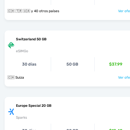
🇨🇭 🇹🇷 🇺🇦 y 40 otros países
Ver ofe
Switzerland 50 GB
eSIMGo
30 días
50 GB
$37.99
🇨🇭 Suiza
Ver ofe
Europe Special 20 GB
Sparks