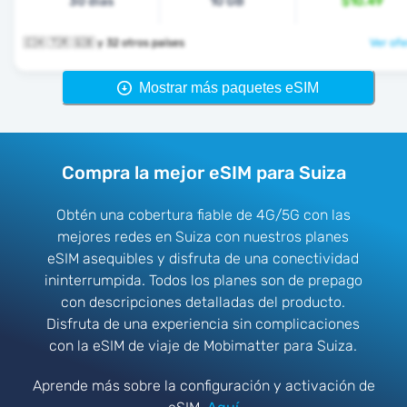
30 días
10 GB
$10.49
🇨🇭 🇹🇷 🇬🇧 y 32 otros países
Ver ofe
Mostrar más paquetes eSIM
Compra la mejor eSIM para Suiza
Obtén una cobertura fiable de 4G/5G con las
mejores redes en Suiza con nuestros planes
eSIM asequibles y disfruta de una conectividad
ininterrumpida. Todos los planes son de prepago
con descripciones detalladas del producto.
Disfruta de una experiencia sin complicaciones
con la eSIM de viaje de Mobimatter para Suiza.
Aprende más sobre la configuración y activación de