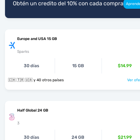
Obtén un credito del 10% con cada compra
Aprend
Europe and USA 15 GB
Sparks
30 días
15 GB
$14.99
🇨🇭 🇹🇷 🇺🇦 y 40 otros países
Ver ofe
Half Global 24 GB
3
30 días
24 GB
$21.99