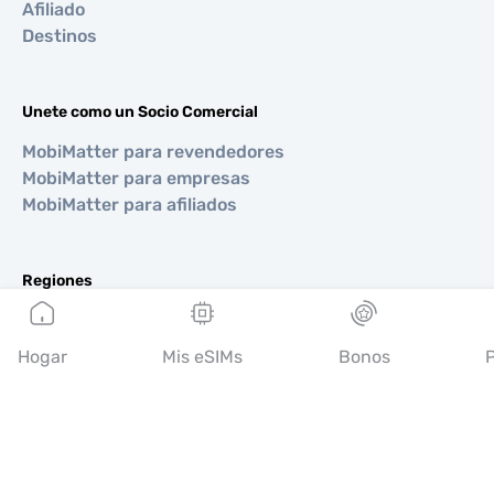
Afiliado
Destinos
Unete como un Socio Comercial
MobiMatter para revendedores
MobiMatter para empresas
MobiMatter para afiliados
Regiones
eSIM para Europa
eSIM para Asia
Hogar
Mis eSIMs
Bonos
P
eSIM para Américas
eSIM para Medio Oriente
eSIM para Oceanía
eSIM para África