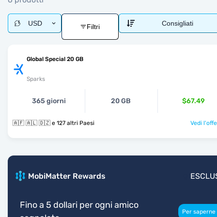
USD
Consigliati
Filtri
Global Special 20 GB
Sparks
365 giorni
20 GB
$67.49
🇦🇫 🇦🇱 🇩🇿 e 127 altri Paesi
Vedi l'off
MobiMatter Rewards
ESCLU
Fino a 5 dollari per ogni amico
Per saperne 