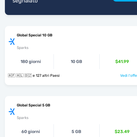
segnalato
Global Special 10 GB
Sparks
180 giorni
10 GB
$41.99
🇦🇫 🇦🇱 🇩🇿 e 127 altri Paesi
Vedi l'off
Global Special 5 GB
Sparks
60 giorni
5 GB
$23.49