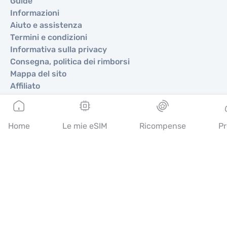
Guide
Informazioni
Aiuto e assistenza
Termini e condizioni
Informativa sulla privacy
Consegna, politica dei rimborsi
Mappa del sito
Affiliato
Destinazioni
Home
Le mie eSIM
Ricompense
Pr
Diventa partner
MobiMatter per i rivenditori
MobiMatter per le aziende
MobiMatter per gli affiliati
Regioni