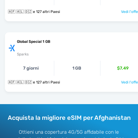
🇦🇫 🇦🇱 🇩🇿 e 127 altri Paesi
Vedi l'off
Global Special 1 GB
Sparks
7 giorni
1 GB
$7.49
🇦🇫 🇦🇱 🇩🇿 e 127 altri Paesi
Vedi l'off
Acquista la migliore eSIM per Afghanistan
Ottieni una copertura 4G/5G affidabile con le