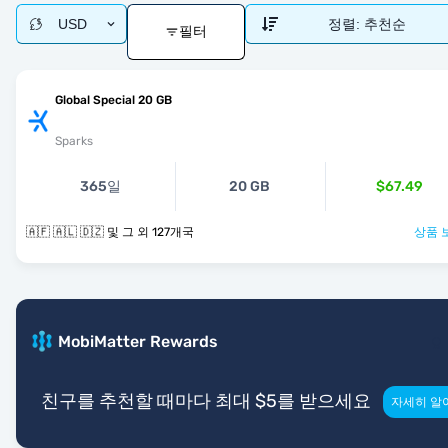
USD
정렬:
추천순
필터
Global Special 20 GB
Sparks
365일
20 GB
$67.49
🇦🇫 🇦🇱 🇩🇿 및 그 외 127개국
상품 
MobiMatter Rewards
친구를 추천할 때마다 최대 $5를 받으세요
자세히 알