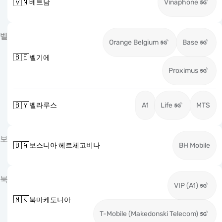
🇻🇳
베트남
Vinaphone
벨
Orange Belgium
Base
🇧🇪
벨기에
Proximus
🇧🇾
벨라루스
A1
Life
MTS
보
🇧🇦
보스니아 헤르체고비나
BH Mobile
북
VIP (A1)
🇲🇰
북마케도니아
T-Mobile (Makedonski Telecom)