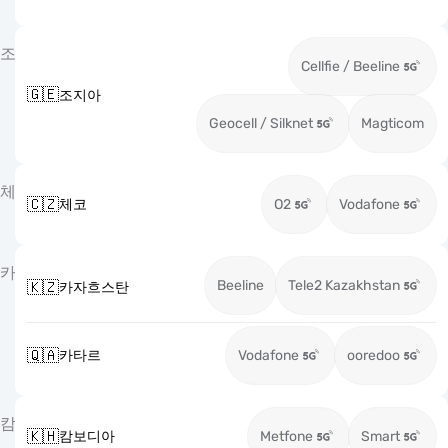
조
Cellfie / Beeline
🇬🇪
조지아
Geocell / Silknet
Magticom
체
🇨🇿
체코
O2
Vodafone
카
Beeline
Tele2 Kazakhstan
🇰🇿
카자흐스탄
🇶🇦
카타르
Vodafone
ooredoo
캄
🇰🇭
캄보디아
Metfone
Smart