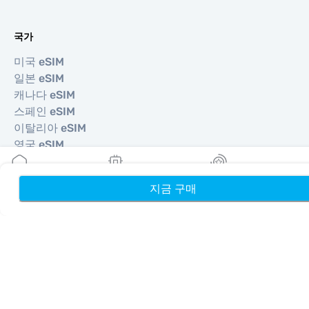
국가
미국 eSIM
일본 eSIM
캐나다 eSIM
스페인 eSIM
이탈리아 eSIM
영국 eSIM
아랍에미리트 eSIM
싱가포르 eSIM
지금 구매
홈
내 eSIM
리워드
튀르키예 eSIM
©
2026
MOBIMATTER LTD