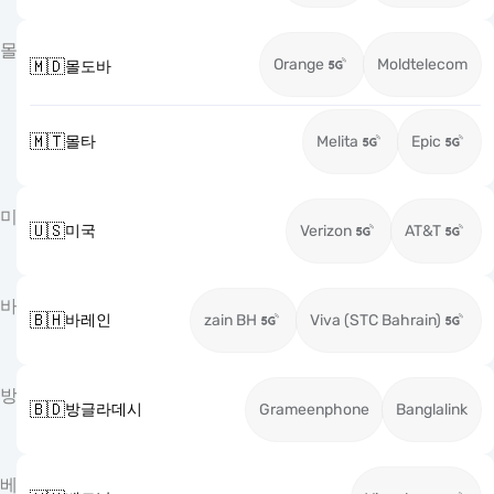
몰
Orange
Moldtelecom
🇲🇩
몰도바
🇲🇹
몰타
Melita
Epic
미
🇺🇸
미국
Verizon
AT&T
바
🇧🇭
바레인
zain BH
Viva (STC Bahrain)
방
🇧🇩
방글라데시
Grameenphone
Banglalink
베