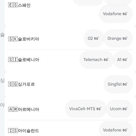
🇪🇸
스페인
Vodafone
슬
O2
Orange
🇸🇰
슬로바키아
🇸🇮
슬로베니아
Telemach
A1
싱
🇸🇬
싱가포르
SingTel
아
VivaCell-MTS
Ucom
🇦🇲
아르메니아
Vodafone
🇮🇸
아이슬란드