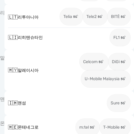
리
Telia
Tele2
BITĖ
🇱🇹
리투아니아
🇱🇮
리히텐슈타인
FL1
말
Celcom
DiGi
🇲🇾
말레이시아
U-Mobile Malaysia
맨
🇮🇲
맨섬
Sure
몬
🇲🇪
몬테네그로
m:tel
T-Mobile