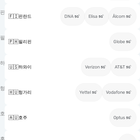
핀
🇫🇮
핀란드
DNA
Elisa
Ålcom
필
🇵🇭
필리핀
Globe
하
🇺🇸
하와이
Verizon
AT&T
헝
🇭🇺
헝가리
Yettel
Vodafone
호
🇦🇺
호주
Optus
홍