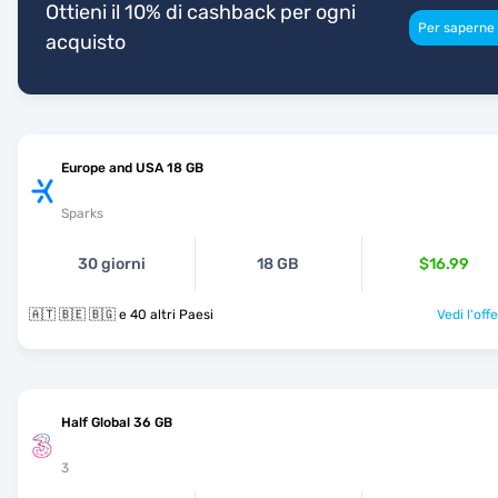
Ottieni il 10% di cashback per ogni
Per saperne 
acquisto
Europe and USA 18 GB
Sparks
30 giorni
18 GB
$16.99
🇦🇹 🇧🇪 🇧🇬 e 40 altri Paesi
Vedi l'off
Half Global 36 GB
3