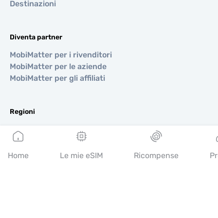
Destinazioni
Diventa partner
MobiMatter per i rivenditori
MobiMatter per le aziende
MobiMatter per gli affiliati
Regioni
eSIM per Europa
eSIM per Asia
eSIM per Americhe
Home
Le mie eSIM
Ricompense
Pr
eSIM per Medio Oriente
eSIM per Oceania
eSIM per Africa