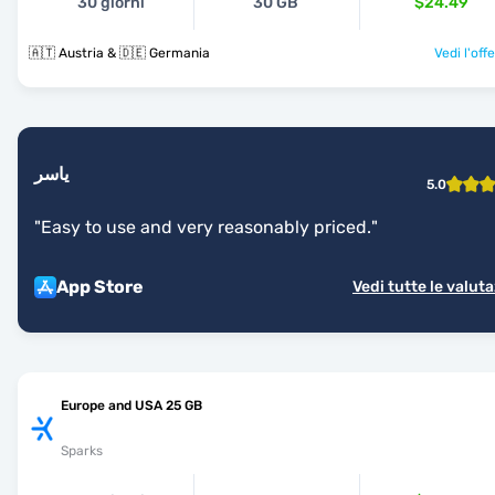
30 giorni
30 GB
$24.49
🇦🇹 Austria & 🇩🇪 Germania
Vedi l'off
ياسر
5.0
"
Easy to use and very reasonably priced.
"
App Store
Vedi tutte le valuta
Europe and USA 25 GB
Sparks