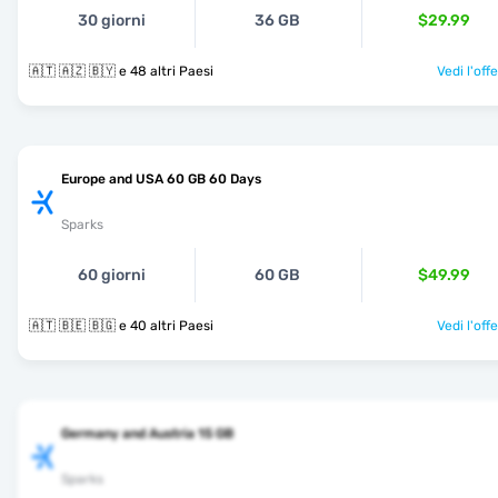
30 giorni
36 GB
$29.99
🇦🇹 🇦🇿 🇧🇾 e 48 altri Paesi
Vedi l'off
Europe and USA 60 GB 60 Days
Sparks
60 giorni
60 GB
$49.99
🇦🇹 🇧🇪 🇧🇬 e 40 altri Paesi
Vedi l'off
Germany and Austria 15 GB
Sparks