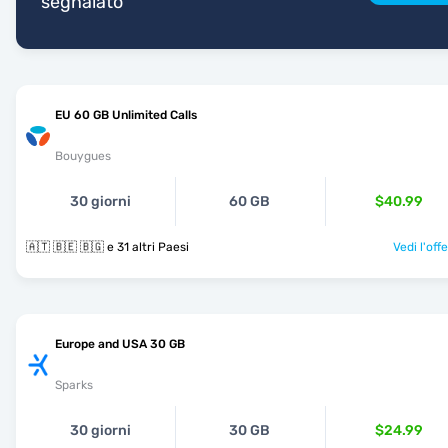
segnalato
EU 60 GB Unlimited Calls
Bouygues
30 giorni
60 GB
$40.99
🇦🇹 🇧🇪 🇧🇬 e 31 altri Paesi
Vedi l'off
Europe and USA 30 GB
Sparks
30 giorni
30 GB
$24.99