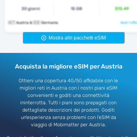
30 giorni
15 GB
$13.49
🇦🇹 Austria & 🇩🇪 Germania
Vedi l'off
Mostra altri pacchetti eSIM
Acquista la migliore eSIM per Austria
Ottieni una copertura 4G/5G affidabile con le
migliori reti in Austria con i nostri piani eSIM
convenienti e goditi una connettività
ininterrotta. Tutti i piani sono prepagati con
dettagliate descrizioni dei prodotti. Goditi
un'esperienza senza problemi con l'eSIM da
viaggio di Mobimatter per Austria.