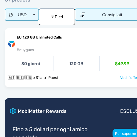
USD
Consigliati
Filtri
EU 120 GB Unlimited Calls
Bouygues
30 giorni
120 GB
$49.99
🇦🇹 🇧🇪 🇧🇬 e 31 altri Paesi
Vedi l'off
MobiMatter Rewards
ESCLU
Fino a 5 dollari per ogni amico
Per saperne 