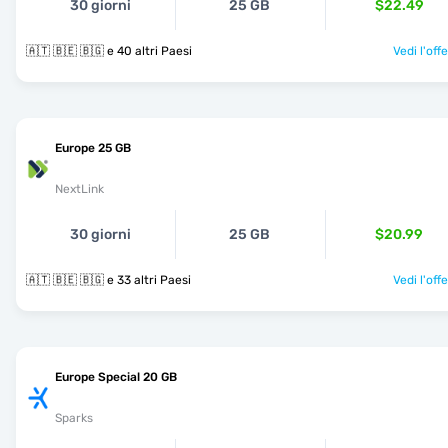
30 giorni
25 GB
$22.49
🇦🇹 🇧🇪 🇧🇬 e 40 altri Paesi
Vedi l'off
Europe 25 GB
NextLink
30 giorni
25 GB
$20.99
🇦🇹 🇧🇪 🇧🇬 e 33 altri Paesi
Vedi l'off
Europe Special 20 GB
Sparks