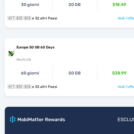
30 giorni
20 GB
$18.49
🇦🇹 🇧🇪 🇧🇬 e 32 altri Paesi
Vedi l'off
Europe 50 GB 60 Days
NextLink
60 giorni
50 GB
$38.99
🇦🇹 🇧🇪 🇧🇬 e 33 altri Paesi
Vedi l'off
MobiMatter Rewards
ESCLU