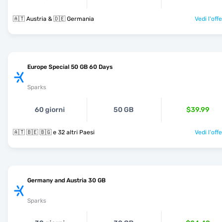
🇦🇹 Austria & 🇩🇪 Germania
Vedi l'off
Europe Special 50 GB 60 Days
Sparks
60 giorni
50 GB
$39.99
🇦🇹 🇧🇪 🇧🇬 e 32 altri Paesi
Vedi l'off
Germany and Austria 30 GB
Sparks