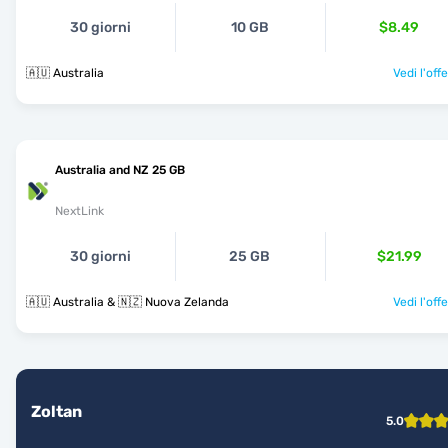
30 giorni
10 GB
$8.49
🇦🇺 Australia
Vedi l'off
Australia and NZ 25 GB
NextLink
30 giorni
25 GB
$21.99
🇦🇺 Australia & 🇳🇿 Nuova Zelanda
Vedi l'off
Zoltan
5.0