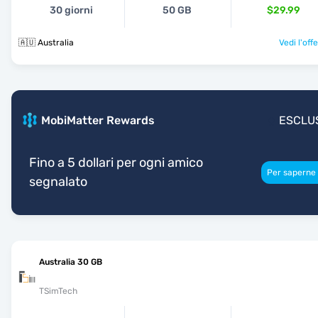
30 giorni
50 GB
$29.99
🇦🇺 Australia
Vedi l'off
MobiMatter Rewards
ESCLU
Fino a 5 dollari per ogni amico
Per saperne 
segnalato
Australia 30 GB
TSimTech