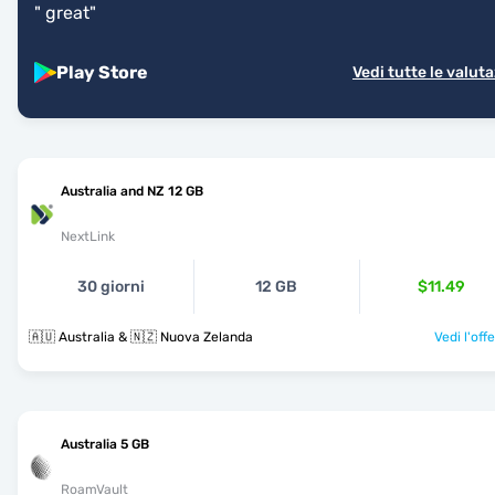
"
great
"
Play Store
Vedi tutte le valuta
Australia and NZ 12 GB
NextLink
30 giorni
12 GB
$11.49
🇦🇺 Australia & 🇳🇿 Nuova Zelanda
Vedi l'off
Australia 5 GB
RoamVault