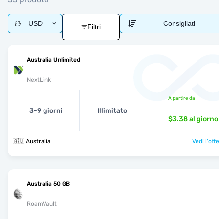
USD
Consigliati
Filtri
Australia Unlimited
NextLink
A partire da
3-9 giorni
Illimitato
$3.38
al giorno
🇦🇺 Australia
Vedi l'off
Australia 50 GB
RoamVault