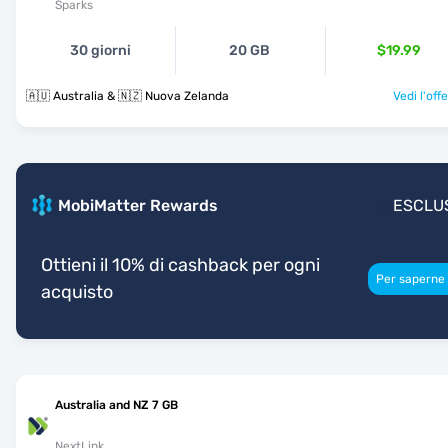
Sparks
30 giorni
20 GB
$19.99
🇦🇺 Australia & 🇳🇿 Nuova Zelanda
Vedi l'off
MobiMatter Rewards
ESCLU
Ottieni il 10% di cashback per ogni
Per saperne 
acquisto
Australia and NZ 7 GB
NextLink