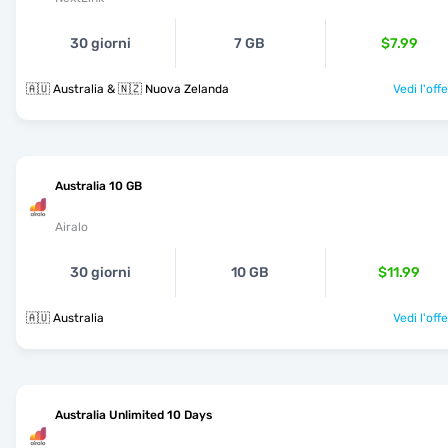
30 giorni
7 GB
$7.99
🇦🇺 Australia & 🇳🇿 Nuova Zelanda
Vedi l'off
Australia 10 GB
Airalo
30 giorni
10 GB
$11.99
🇦🇺 Australia
Vedi l'off
Australia Unlimited 10 Days