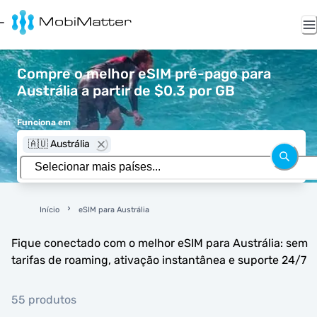
Compre o melhor eSIM pré-pago para
Austrália a partir de $0.3 por GB
Funciona em
🇦🇺 Austrália
Início
eSIM para Austrália
Fique conectado com o melhor eSIM para Austrália: sem
tarifas de roaming, ativação instantânea e suporte 24/7
55 produtos