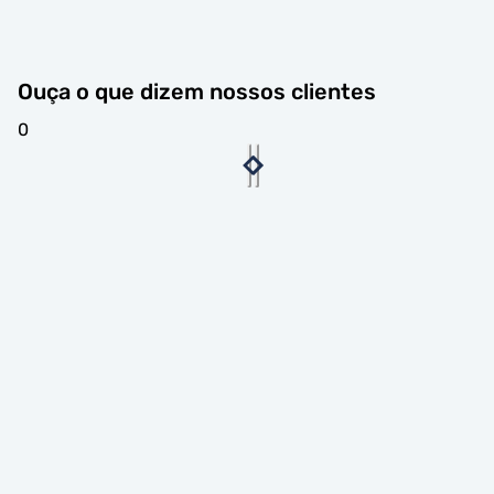
Ouça o que dizem nossos clientes
0