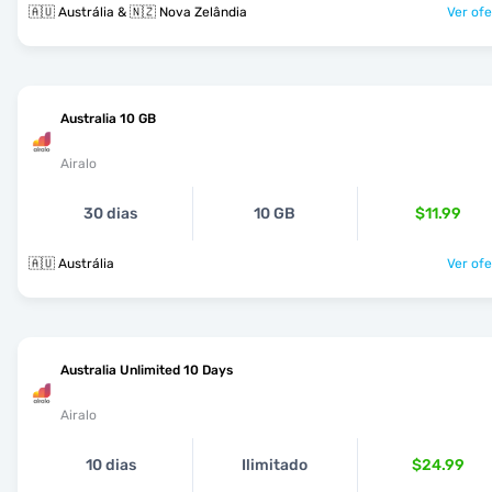
🇦🇺 Austrália & 🇳🇿 Nova Zelândia
Ver ofe
Australia 10 GB
Airalo
30 dias
10 GB
$11.99
🇦🇺 Austrália
Ver ofe
Australia Unlimited 10 Days
Airalo
10 dias
Ilimitado
$24.99