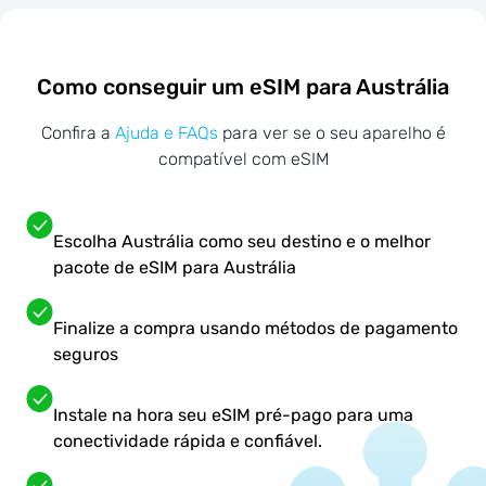
Como conseguir um eSIM para Austrália
Confira a
Ajuda e FAQs
para ver se o seu aparelho é
compatível com eSIM
Escolha Austrália como seu destino e o melhor
pacote de eSIM para Austrália
Finalize a compra usando métodos de pagamento
seguros
Instale na hora seu eSIM pré-pago para uma
conectividade rápida e confiável.