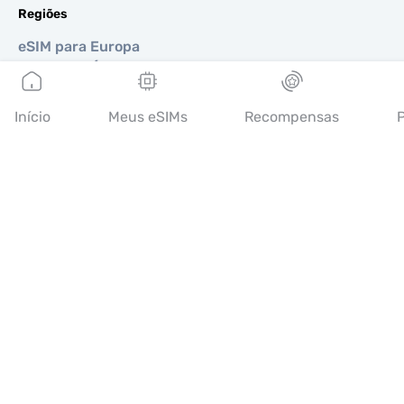
Regiões
eSIM para Europa
eSIM para Ásia
eSIM para Américas
eSIM para Oriente Médio
Início
Meus eSIMs
Recompensas
P
eSIM para Oceania
eSIM para África
Países
eSIM para EUA
eSIM para Japão
eSIM para Canadá
eSIM para Espanha
eSIM para Itália
eSIM para Reino Unido
eSIM para Emirados Árabes
eSIM para Singapura