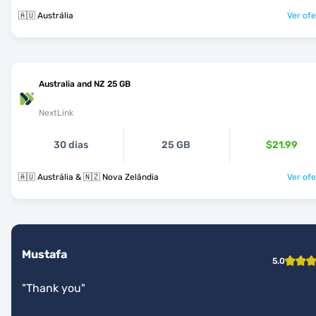
🇦🇺 Austrália
Ver ofe
Australia and NZ 25 GB
NextLink
30 dias
25 GB
$21.99
🇦🇺 Austrália & 🇳🇿 Nova Zelândia
Ver ofe
Mustafa
5.0
"
Thank you
"