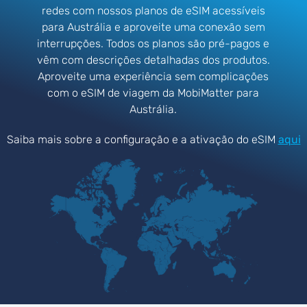
redes com nossos planos de eSIM acessíveis
para Austrália e aproveite uma conexão sem
interrupções. Todos os planos são pré-pagos e
vêm com descrições detalhadas dos produtos.
Aproveite uma experiência sem complicações
com o eSIM de viagem da MobiMatter para
Austrália.
Saiba mais sobre a configuração e a ativação do eSIM
aqui