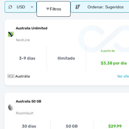
USD
Ordenar:
Sugeridos
Filtros
Australia Unlimited
NextLink
A partir de
3-9 dias
Ilimitado
$3.38
por dia
🇦🇺 Austrália
Ver ofe
Australia 50 GB
RoamVault
30 dias
50 GB
$29.99