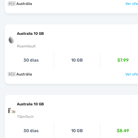
🇦🇺 Austrália
Ver ofe
Australia 10 GB
RoamVault
30 dias
10 GB
$7.99
🇦🇺 Austrália
Ver ofe
Australia 10 GB
TSimTech
30 dias
10 GB
$8.49