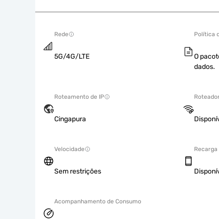
Rede
Política
5G/4G/LTE
O pacot
dados.
Roteamento de IP
Roteador
Cingapura
Disponí
Velocidade
Recarga
Sem restrições
Disponí
Acompanhamento de Consumo