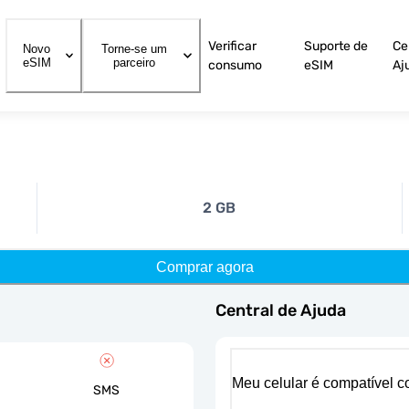
Verificar
Suporte de
Ce
Novo
Torne-se um
eSIM
parceiro
consumo
eSIM
Aj
2 GB
Comprar agora
Central de Ajuda
Meu celular é compatível 
SMS