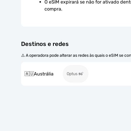
O eSIM expirará se não for ativado dent
compra.
Destinos e redes
⚠️ A operadora pode alterar as redes às quais o eSIM se co
🇦🇺
Austrália
Optus