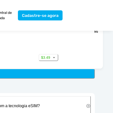
ntral de
Cadastre-se agora
uda
$3.49
com a tecnologia eSIM?