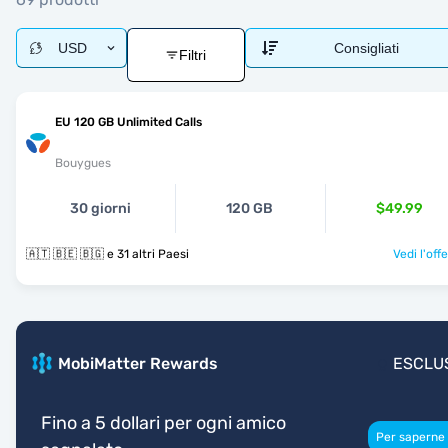
USD
Consigliati
Filtri
EU 120 GB Unlimited Calls
Bouygues
30 giorni
120 GB
$49.99
🇦🇹 🇧🇪 🇧🇬 e 31 altri Paesi
Vedi l'off
MobiMatter Rewards
ESCLU
Fino a 5 dollari per ogni amico
Per saperne 