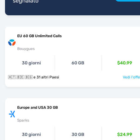
segnalato
EU 60 GB Unlimited Calls
Bouygues
30 giorni
60 GB
$40.99
🇦🇹 🇧🇪 🇧🇬 e 31 altri Paesi
Vedi l'off
Europe and USA 30 GB
Sparks
30 giorni
30 GB
$24.99