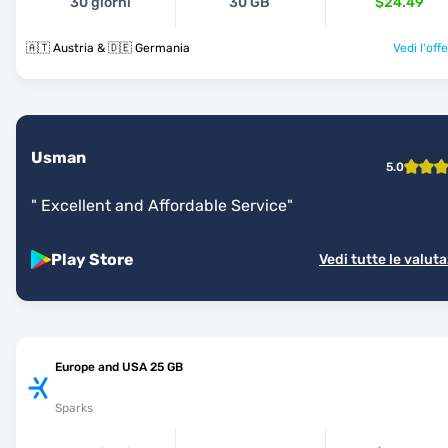
30 giorni
30 GB
$24.49
🇦🇹 Austria & 🇩🇪 Germania
Vedi l'off
Usman
5.0
"
Excellent and Affordable Service
"
Play Store
Vedi tutte le valuta
Europe and USA 25 GB
Sparks