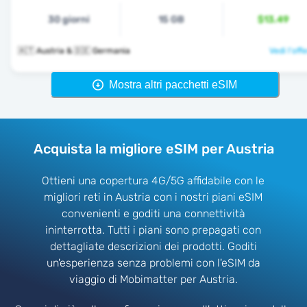
30 giorni
15 GB
$13.49
🇦🇹 Austria & 🇩🇪 Germania
Vedi l'off
Mostra altri pacchetti eSIM
Acquista la migliore eSIM per Austria
Ottieni una copertura 4G/5G affidabile con le
migliori reti in Austria con i nostri piani eSIM
convenienti e goditi una connettività
ininterrotta. Tutti i piani sono prepagati con
dettagliate descrizioni dei prodotti. Goditi
un'esperienza senza problemi con l'eSIM da
viaggio di Mobimatter per Austria.