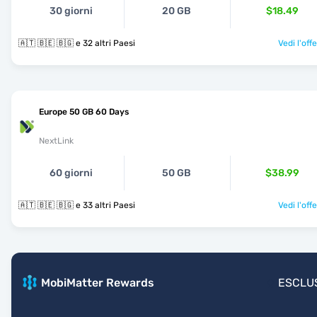
30 giorni
20 GB
$18.49
🇦🇹 🇧🇪 🇧🇬 e 32 altri Paesi
Vedi l'off
Europe 50 GB 60 Days
NextLink
60 giorni
50 GB
$38.99
🇦🇹 🇧🇪 🇧🇬 e 33 altri Paesi
Vedi l'off
MobiMatter Rewards
ESCLU