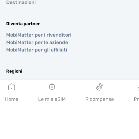
Destinazioni
Diventa partner
MobiMatter per i rivenditori
MobiMatter per le aziende
MobiMatter per gli affiliati
Regioni
eSIM per Europa
eSIM per Asia
eSIM per Americhe
Home
Le mie eSIM
Ricompense
Pr
eSIM per Medio Oriente
eSIM per Oceania
eSIM per Africa