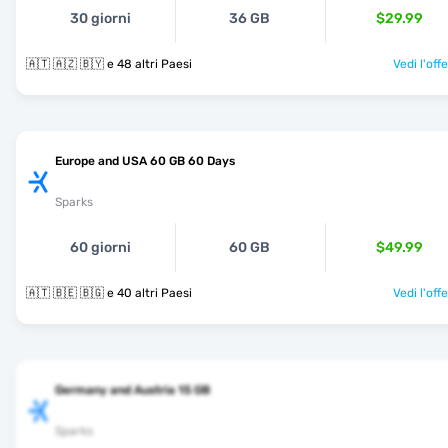
30 giorni
36 GB
$29.99
🇦🇹 🇦🇿 🇧🇾 e 48 altri Paesi
Vedi l'off
Europe and USA 60 GB 60 Days
Sparks
60 giorni
60 GB
$49.99
🇦🇹 🇧🇪 🇧🇬 e 40 altri Paesi
Vedi l'off
Germany and Austria 15 GB
Sparks