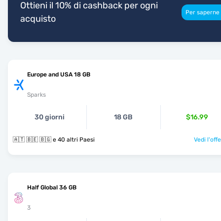
Ottieni il 10% di cashback per ogni
Per saperne 
acquisto
Europe and USA 18 GB
Sparks
30 giorni
18 GB
$16.99
🇦🇹 🇧🇪 🇧🇬 e 40 altri Paesi
Vedi l'off
Half Global 36 GB
3