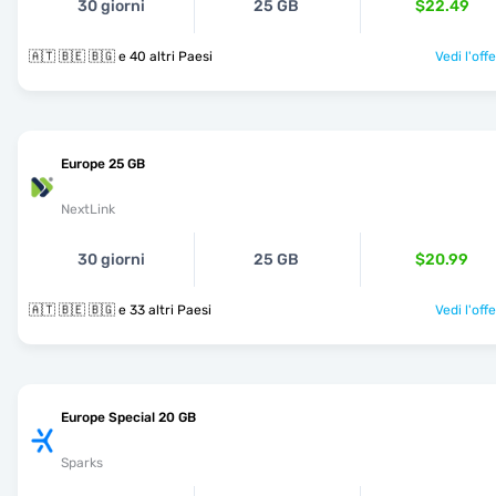
30 giorni
25 GB
$22.49
🇦🇹 🇧🇪 🇧🇬 e 40 altri Paesi
Vedi l'off
Europe 25 GB
NextLink
30 giorni
25 GB
$20.99
🇦🇹 🇧🇪 🇧🇬 e 33 altri Paesi
Vedi l'off
Europe Special 20 GB
Sparks