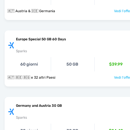
🇦🇹 Austria & 🇩🇪 Germania
Vedi l'off
Europe Special 50 GB 60 Days
Sparks
60 giorni
50 GB
$39.99
🇦🇹 🇧🇪 🇧🇬 e 32 altri Paesi
Vedi l'off
Germany and Austria 30 GB
Sparks