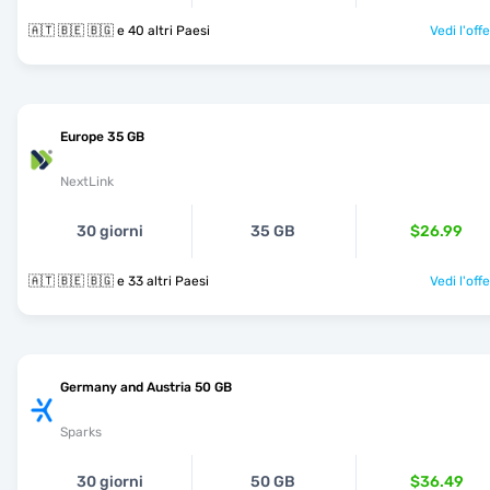
🇦🇹 🇧🇪 🇧🇬 e 40 altri Paesi
Vedi l'off
Europe 35 GB
NextLink
30 giorni
35 GB
$26.99
🇦🇹 🇧🇪 🇧🇬 e 33 altri Paesi
Vedi l'off
Germany and Austria 50 GB
Sparks
30 giorni
50 GB
$36.49