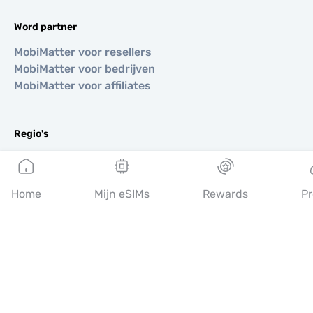
Word partner
MobiMatter voor resellers
MobiMatter voor bedrijven
MobiMatter voor affiliates
Regio's
eSIM voor Europa
eSIM voor Azië
eSIM voor Amerika
Home
Mijn eSIMs
Rewards
Pr
eSIM voor Midden-Oosten
eSIM voor Oceanië
eSIM voor Afrika
Landen