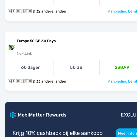
🇦🇹 🇧🇪 🇧🇬 & 32 andere landen
Aanbieding bekij
Europe 50 GB 60 Days
NextLink
60 dagen
50 GB
$38.99
🇦🇹 🇧🇪 🇧🇬 & 33 andere landen
Aanbieding bekij
MobiMatter Rewards
EXCLU
Krijg 10% cashback bij elke aankoop
Meer infor