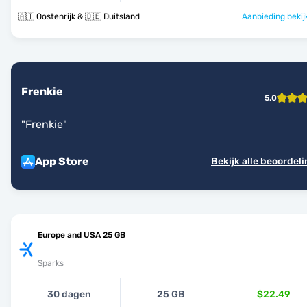
🇦🇹 Oostenrijk & 🇩🇪 Duitsland
Aanbieding bekij
Frenkie
5.0
"
Frenkie
"
App Store
Bekijk alle beoordel
Europe and USA 25 GB
Sparks
30 dagen
25 GB
$22.49