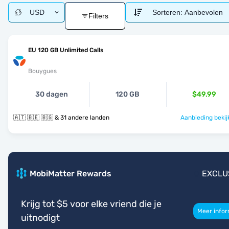
USD
Sorteren:
Aanbevolen
Filters
EU 120 GB Unlimited Calls
Bouygues
30 dagen
120 GB
$49.99
🇦🇹 🇧🇪 🇧🇬 & 31 andere landen
Aanbieding bekij
MobiMatter Rewards
EXCLU
Krijg tot $5 voor elke vriend die je
Meer infor
uitnodigt