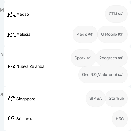
M
CTM
🇲🇴
Macao
🇲🇾
Malesia
Maxis
U Mobile
N
Spark
2degrees
🇳🇿
Nuova Zelanda
One NZ (Vodafone)
S
SIMBA
Starhub
🇸🇬
Singapore
🇱🇰
Sri Lanka
H3G