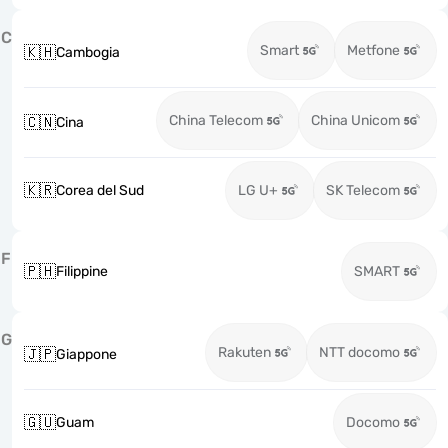
C
Smart
Metfone
🇰🇭
Cambogia
China Telecom
China Unicom
🇨🇳
Cina
🇰🇷
Corea del Sud
LG U+
SK Telecom
F
🇵🇭
Filippine
SMART
G
Rakuten
NTT docomo
🇯🇵
Giappone
🇬🇺
Guam
Docomo