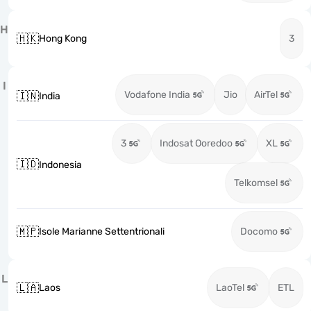
H
🇭🇰
Hong Kong
3
I
Vodafone India
Jio
AirTel
🇮🇳
India
3
Indosat Ooredoo
XL
🇮🇩
Indonesia
Telkomsel
🇲🇵
Isole Marianne Settentrionali
Docomo
L
🇱🇦
Laos
LaoTel
ETL