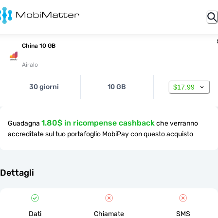
China 10 GB
Airalo
30 giorni
10 GB
$17.99
1.80$ in ricompense cashback
Guadagna
che verranno
accreditate sul tuo portafoglio MobiPay con questo acquisto
Dettagli
Dati
Chiamate
SMS