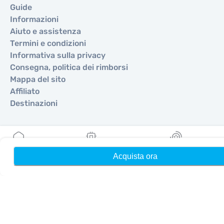
Guide
Informazioni
Aiuto e assistenza
Termini e condizioni
Informativa sulla privacy
Consegna, politica dei rimborsi
Mappa del sito
Affiliato
Destinazioni
Diventa partner
MobiMatter per i rivenditori
Acquista ora
Home
Le mie eSIM
Ricompense
MobiMatter per le aziende
MobiMatter per gli affiliati
Regioni