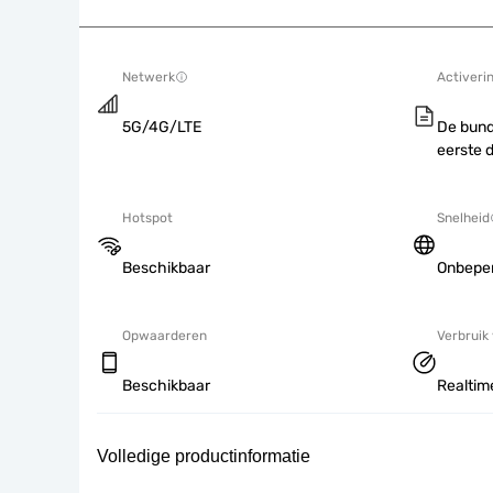
Netwerk
Activeri
5G/4G/LTE
De bund
eerste 
Hotspot
Snelheid
Beschikbaar
Onbepe
Opwaarderen
Verbruik
Beschikbaar
Realtime
Volledige productinformatie