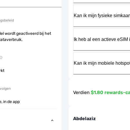
Kan ik mijn fysieke simkaa
ngsbeleid
el wordt geactiveerd bij het
Ik heb al een actieve eSIM i
dataverbruik.
Kan ik mijn mobiele hotspo
rkt
 volgen
Verdien
$1.80 rewards-c
, in de app
Abdelaziz