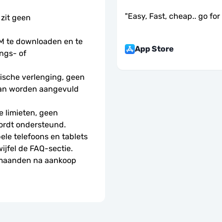
"
Easy, Fast, cheap.. go for i
 zit geen 
 te downloaden en te 
App Store
ngs- of 
sche verlenging, geen 
kan worden aangevuld 
 limieten, geen 
ordt ondersteund.
le telefoons en tablets 
wijfel de FAQ-sectie.
 maanden na aankoop 