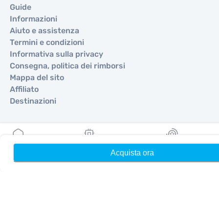
Guide
Informazioni
Aiuto e assistenza
Termini e condizioni
Informativa sulla privacy
Consegna, politica dei rimborsi
Mappa del sito
Affiliato
Destinazioni
Diventa partner
MobiMatter per i rivenditori
Acquista ora
Home
Le mie eSIM
Ricompense
MobiMatter per le aziende
MobiMatter per gli affiliati
Regioni