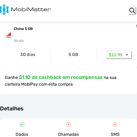
China 5 GB
Airalo
30 dias
5 GB
$10.99
$1.10 de cashback em recompensas
Ganhe
na sua
carteira MobiPay com esta compra
Detalhes
Dados
Chamadas
SMS