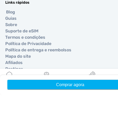
Links rápidos
Blog
Guias
Sobre
Suporte de eSIM
Termos e condições
Política de Privacidade
Política de entrega e reembolsos
Mapa do site
Afiliados
Destinos
Comprar agora
Início
Meus eSIMs
Recompensas
Torne-se um parceiro
MobiMatter para Revendedores
MobiMatter para Empresas
MobiMatter para Afiliados