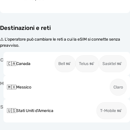
Destinazioni e reti
⚠️ L'operatore può cambiare le reti a cui la eSIM si connette senza
preavviso.
C
🇨🇦
Canada
Bell
Telus
Sasktel
M
🇲🇽
Messico
Claro
S
🇺🇸
Stati Uniti d'America
T-Mobile