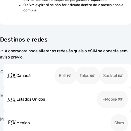
O eSIM expirará se não for ativado dentro de 2 meses após a 
compra.
Destinos e redes
⚠️ A operadora pode alterar as redes às quais o eSIM se conecta sem
aviso prévio.
C
🇨🇦
Canadá
Bell
Telus
Sasktel
E
🇺🇸
Estados Unidos
T-Mobile
M
🇲🇽
México
Claro