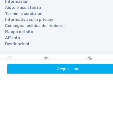
Informazioni
Aiuto e assistenza
Termini e condizioni
Informativa sulla privacy
Consegna, politica dei rimborsi
Mappa del sito
Affiliato
Destinazioni
Diventa partner
Acquista ora
Home
Le mie eSIM
Ricompense
MobiMatter per i rivenditori
MobiMatter per le aziende
MobiMatter per gli affiliati
Regioni
eSIM per Europa