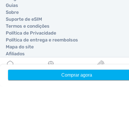
Guias
Sobre
Suporte de eSIM
Termos e condições
Política de Privacidade
Política de entrega e reembolsos
Mapa do site
Afiliados
Destinos
Comprar agora
Início
Meus eSIMs
Recompensas
Torne-se um parceiro
MobiMatter para Revendedores
MobiMatter para Empresas
MobiMatter para Afiliados
Regiões