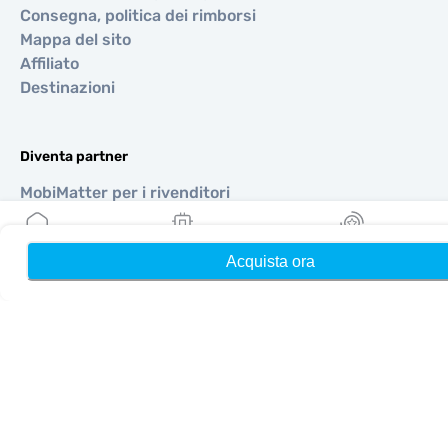
Consegna, politica dei rimborsi
Mappa del sito
Affiliato
Destinazioni
Diventa partner
MobiMatter per i rivenditori
MobiMatter per le aziende
MobiMatter per gli affiliati
Acquista ora
Home
Le mie eSIM
Ricompense
Regioni
eSIM per Europa
eSIM per Asia
eSIM per Americhe
eSIM per Medio Oriente
eSIM per Oceania