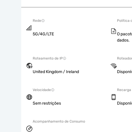
Rede
Política
5G/4G/LTE
O pacot
dados.
Roteamento de IP
Roteador
United Kingdom / Ireland
Disponí
Velocidade
Recarga
Sem restrições
Disponí
Acompanhamento de Consumo