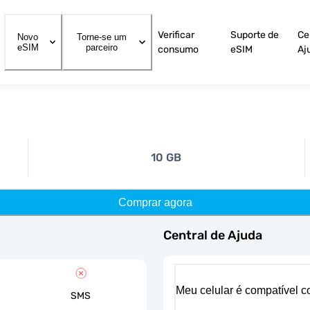
Verificar
Suporte de
Ce
Novo
Torne-se um
eSIM
parceiro
consumo
eSIM
Aj
10 GB
Comprar agora
Central de Ajuda
Meu celular é compatível 
SMS