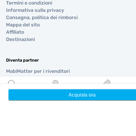
Termini e condizioni
Informativa sulla privacy
Consegna, politica dei rimborsi
Mappa del sito
Affiliato
Destinazioni
Diventa partner
MobiMatter per i rivenditori
MobiMatter per le aziende
MobiMatter per gli affiliati
Acquista ora
Home
Le mie eSIM
Ricompense
Regioni
eSIM per Europa
eSIM per Asia
eSIM per Americhe