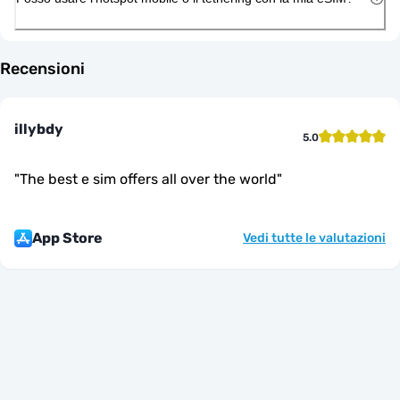
Recensioni
illybdy
5.0
"
The best e sim offers all over the world
"
App Store
Vedi tutte le valutazioni