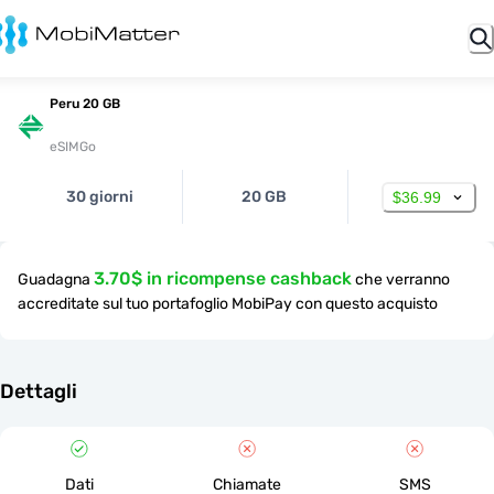
Peru 20 GB
eSIMGo
30 giorni
20 GB
$36.99
3.70$ in ricompense cashback
Guadagna
che verranno
accreditate sul tuo portafoglio MobiPay con questo acquisto
Dettagli
Dati
Chiamate
SMS