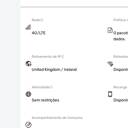
Rede
Política
4G/LTE
O pacot
dados.
Roteamento de IP
Roteador
United Kingdom / Ireland
Disponí
Velocidade
Recarga
Sem restrições
Disponí
Acompanhamento de Consumo