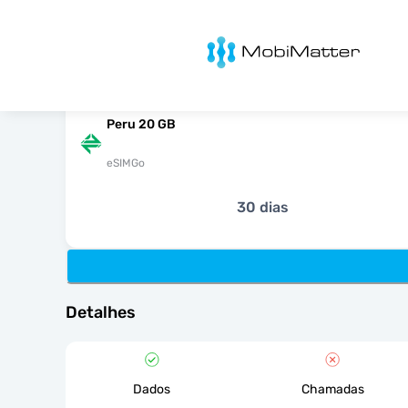
MobiMatter
Peru 20 GB
eSIMGo
30 dias
Detalhes
Dados
Chamadas