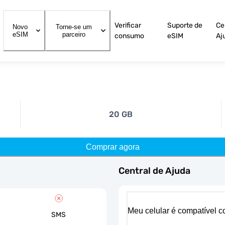
Verificar
Suporte de
Ce
Novo
Torne-se um
eSIM
parceiro
consumo
eSIM
Aj
20 GB
Comprar agora
Central de Ajuda
Meu celular é compatível 
SMS