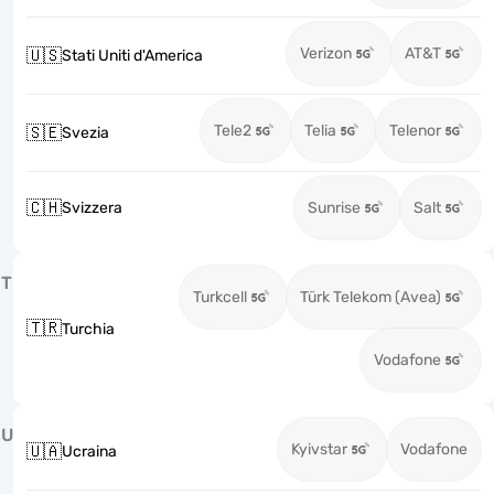
Verizon
AT&T
🇺🇸
Stati Uniti d'America
Tele2
Telia
Telenor
🇸🇪
Svezia
🇨🇭
Svizzera
Sunrise
Salt
T
Turkcell
Türk Telekom (Avea)
🇹🇷
Turchia
Vodafone
U
Kyivstar
Vodafone
🇺🇦
Ucraina