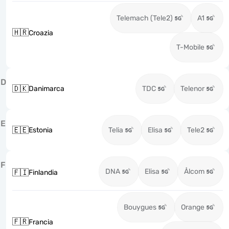
Telemach (Tele2)
A1
🇭🇷
Croazia
T-Mobile
D
🇩🇰
Danimarca
TDC
Telenor
E
🇪🇪
Estonia
Telia
Elisa
Tele2
F
DNA
Elisa
Ålcom
🇫🇮
Finlandia
Bouygues
Orange
🇫🇷
Francia