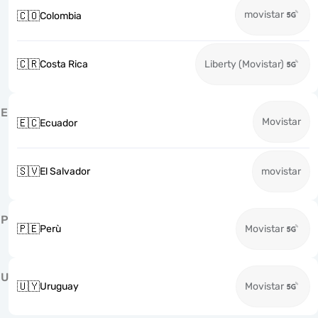
movistar
🇨🇴
Colombia
🇨🇷
Costa Rica
Liberty (Movistar)
E
Movistar
🇪🇨
Ecuador
🇸🇻
El Salvador
movistar
P
🇵🇪
Perù
Movistar
U
🇺🇾
Uruguay
Movistar