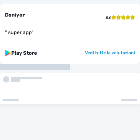
Doniyor
5.0
"
super app
"
Play Store
Vedi tutte le valutazioni