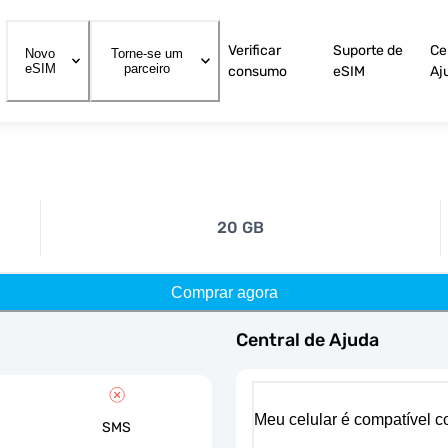
Verificar
Suporte de
Ce
Novo
Torne-se um
eSIM
parceiro
consumo
eSIM
Aj
20 GB
Comprar agora
Central de Ajuda
Meu celular é compatível 
SMS