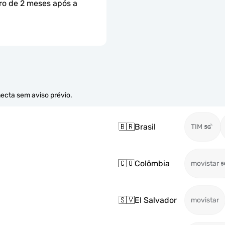
ro de 2 meses após a 
necta sem aviso prévio.
🇧🇷
Brasil
TIM
🇨🇴
Colômbia
movistar
🇸🇻
El Salvador
movistar