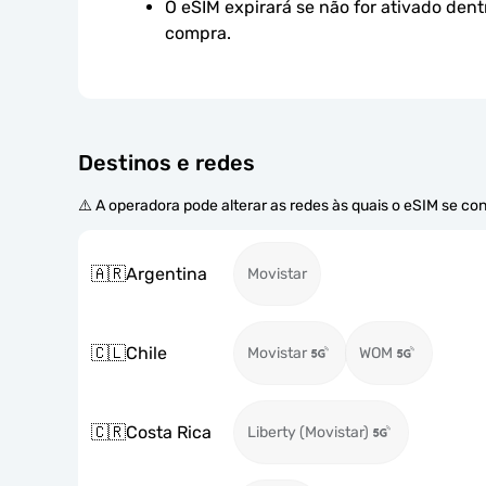
O eSIM expirará se não for ativado dent
compra.
Destinos e redes
⚠️ A operadora pode alterar as redes às quais o eSIM se co
🇦🇷
Argentina
Movistar
🇨🇱
Chile
Movistar
WOM
🇨🇷
Costa Rica
Liberty (Movistar)