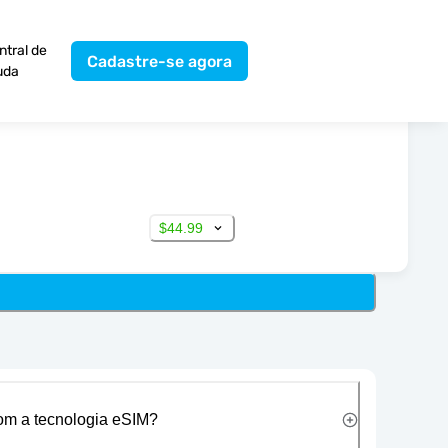
ntral de
Cadastre-se agora
uda
$44.99
com a tecnologia eSIM?