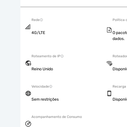
Rede
Política
4G/LTE
O pacot
dados.
Roteamento de IP
Roteador
Reino Unido
Disponí
Velocidade
Recarga
Sem restrições
Disponí
Acompanhamento de Consumo