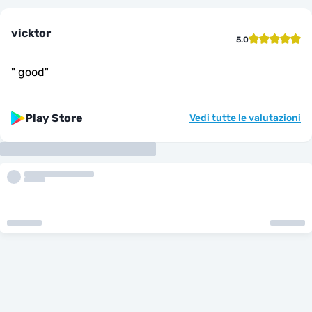
vicktor
5.0
"
good
"
Play Store
Vedi tutte le valutazioni