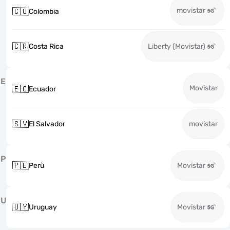
movistar
🇨🇴
Colombia
🇨🇷
Costa Rica
Liberty (Movistar)
E
Movistar
🇪🇨
Ecuador
🇸🇻
El Salvador
movistar
P
🇵🇪
Perù
Movistar
U
🇺🇾
Uruguay
Movistar