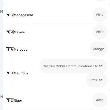
M
Airtel
🇲🇬
Madagascar
Airtel
🇲🇼
Malawi
Orange
🇲🇦
Marocco
Cellplus Mobile Communications Ltd
🇲🇺
Mauritius
Emtel
N
Airtel
🇳🇪
Niger