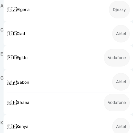
A
🇩🇿
Algeria
Djezzy
C
🇹🇩
Ciad
Airtel
E
🇪🇬
Egitto
Vodafone
G
Airtel
🇬🇦
Gabon
🇬🇭
Ghana
Vodafone
K
🇰🇪
Kenya
Airtel