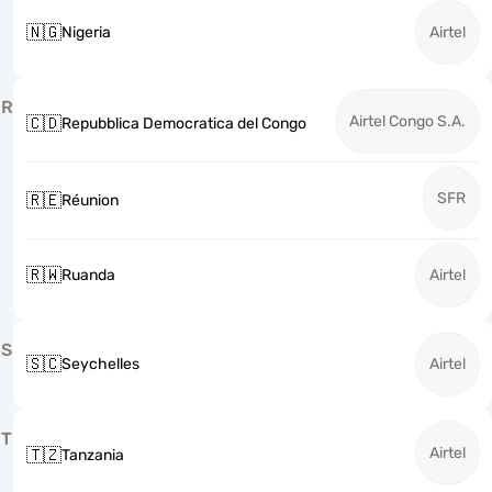
🇳🇬
Nigeria
Airtel
R
Airtel Congo S.A.
🇨🇩
Repubblica Democratica del Congo
SFR
🇷🇪
Réunion
🇷🇼
Ruanda
Airtel
S
🇸🇨
Seychelles
Airtel
T
Airtel
🇹🇿
Tanzania