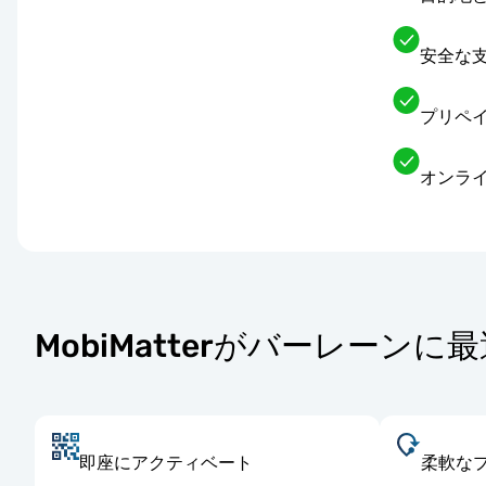
安全な
プリペイ
オンライ
MobiMatterがバーレーンに
即座にアクティベート
柔軟な