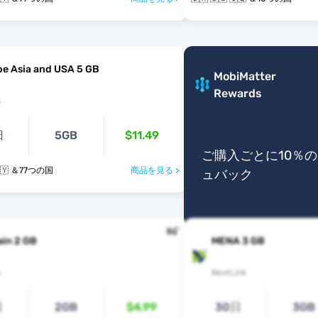
e Asia and USA 5 GB
MobiMatter
Rewards
s
日
5GB
$11.49
ご購入ごとに10％
 🇧🇾 ＆77つの国
商品を見る >
ュバック
ain 2 GB
MENA 3 GB
s
NextLink
日
2GB
$4.99
30日
3GB