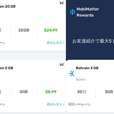
ain 20 GB
MobiMatter
Rewards
s
日
20GB
$24.99
お友達紹介で最大5
レーン
商品を見る >
ain 5 GB
Bahrain 3 GB
s
Sparks
日
5GB
$8.99
30日
3GB
レーン
商品を見る >
🇧🇭 バーレーン