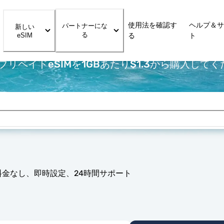
使用法を確認す
ヘルプ＆サ
パートナーにな
新しい
る
eSIM
る
ト
リペイドeSIMを1GBあたり$1.3から購入して
料金なし、即時設定、24時間サポート