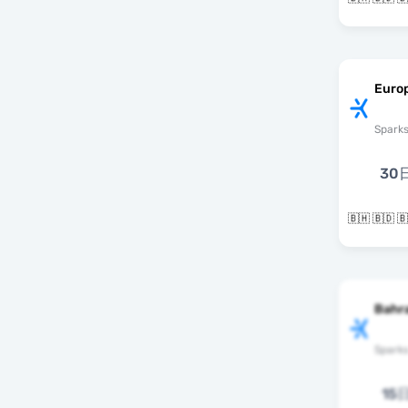
Europ
Spark
30
🇧🇭 🇧🇩
Bahr
Spark
15