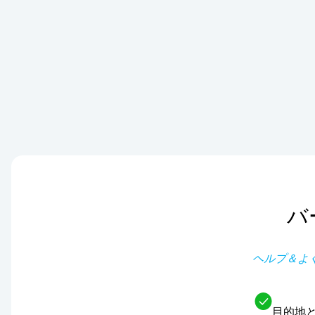
バ
ヘルプ＆よ
目的地と