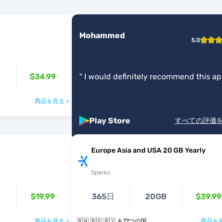
Mohammed
5.0
B
$34.99
"
I would definitely recommend this ap
商品を見る >
Play Store
すべての評価
Europe Asia and USA 20 GB Yearly
Sparks
$19.99
365日
20GB
$39.99
商品を見る >
🇧🇭 🇧🇩 🇧🇾 ＆77つの国
商品を見