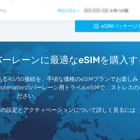
レーン
商品を見る >
🇧🇭 🇪🇬 🇮🇶 ＆10つの国
eSIMパッケー
バーレーンに最適なeSIMを購入す
4G/5G接続を、手頃な価格のeSIMプランでお楽し
imatterのバーレーン用トラベルeSIMで、ストレス
ださい。
IMの設定とアクティベーションについて詳しく見るには