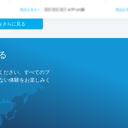
商品を見る >
🇧🇭 🇧🇩 🇧🇾 ＆77つの国
商品を見
ジをさらに見る
る
みください。すべてのプ
のない体験をお楽しみく
こちら