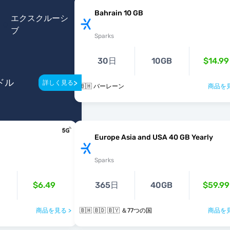
Bahrain 10 GB
エクスクルーシ
ブ
Sparks
30日
10GB
$14.99
ドル
>
詳しく見る
🇧🇭 バーレーン
商品を見
Europe Asia and USA 40 GB Yearly
Sparks
$6.49
365日
40GB
$59.99
商品を見る >
🇧🇭 🇧🇩 🇧🇾 ＆77つの国
商品を見