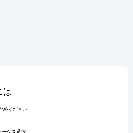
には
かめください
ケージを選択