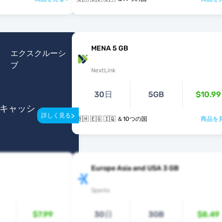
MENA 5 GB
エクスクルーシ
ブ
NextLink
30日
5GB
$10.99
のキャッシ
>
詳しく見る
🇧🇭 🇪🇬 🇮🇶 ＆10つの国
商品を見
Europe Asia and USA 3 GB
Sparks
$7.99
30日
3GB
$8.49