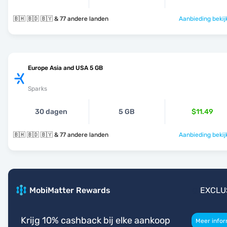
🇧🇭 🇧🇩 🇧🇾 & 77 andere landen
Aanbieding bekij
Europe Asia and USA 5 GB
Sparks
30 dagen
5 GB
$11.49
🇧🇭 🇧🇩 🇧🇾 & 77 andere landen
Aanbieding bekij
MobiMatter Rewards
EXCLU
Krijg 10% cashback bij elke aankoop
Meer infor