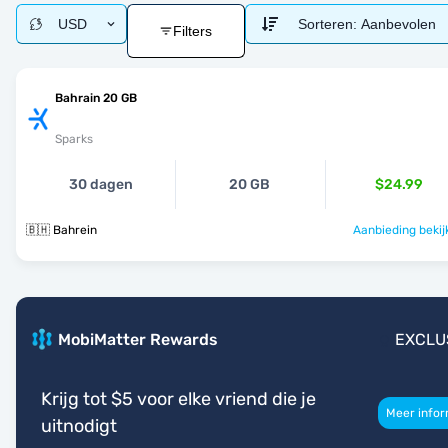
USD
Sorteren:
Aanbevolen
Filters
Bahrain 20 GB
Sparks
30 dagen
20 GB
$24.99
🇧🇭 Bahrein
Aanbieding bekij
MobiMatter Rewards
EXCLU
Krijg tot $5 voor elke vriend die je
Meer infor
uitnodigt