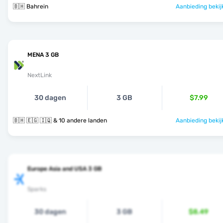
🇧🇭 Bahrein
Aanbieding bekij
MENA 3 GB
NextLink
30 dagen
3 GB
$7.99
🇧🇭 🇪🇬 🇮🇶 & 10 andere landen
Aanbieding bekij
Europe Asia and USA 3 GB
Sparks
30 dagen
3 GB
$8.49