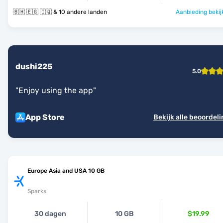
🇧🇭 🇪🇬 🇮🇶 & 10 andere landen
Aanbieding bekij
dushi225
5.0
"
Enjoy using the app
"
App Store
Bekijk alle beoordel
Europe Asia and USA 10 GB
Sparks
30 dagen
10 GB
$19.99