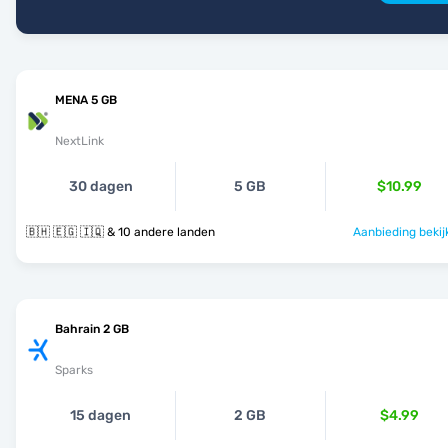
MENA 5 GB
NextLink
30 dagen
5 GB
$10.99
🇧🇭 🇪🇬 🇮🇶 & 10 andere landen
Aanbieding bekij
Bahrain 2 GB
Sparks
15 dagen
2 GB
$4.99