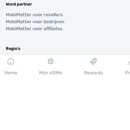
Word partner
MobiMatter voor resellers
MobiMatter voor bedrijven
MobiMatter voor affiliates
Regio's
eSIM voor Europa
eSIM voor Azië
Home
Mijn eSIMs
Rewards
Pr
eSIM voor Amerika
eSIM voor Midden-Oosten
eSIM voor Oceanië
eSIM voor Afrika
Landen
eSIM voor VS