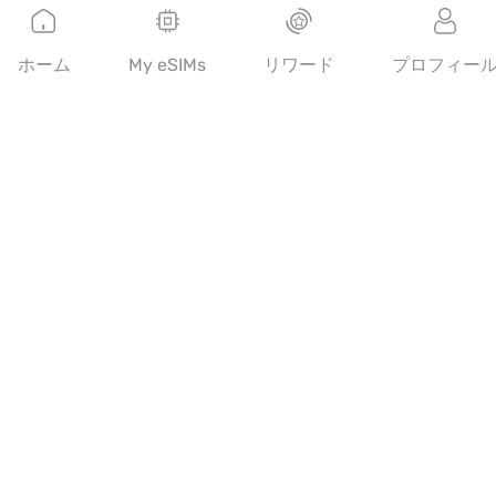
日本語
ホーム
My eSIMs
リワード
プロフィー
デジタルチャネルで電気通信サービスを提供するMobimatterな
ら、世界最高のeSIMが見つかります。
14th floor, Al Sarab Tower, Abu Dhabi Global Market Square,
Al Maryah Island, Abu Dhabi, United Arab Emirates
クイックリンク
ブログ
ガイド
Mobimatterについて
ヘルプ＆サポート
利用規約
プライバシーポリシー
配送・返金ポリシー
サイトマップ
アフィリエイト