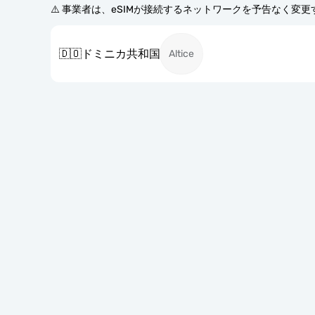
⚠️ 事業者は、eSIMが接続するネットワークを予告なく変
🇩🇴
ドミニカ共和国
Altice