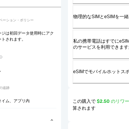
物理的なSIMとeSIMを
ベーション・ポリシー
ージは初回データ使用時にアク
ートされます。
私の携帯電話はすでにeSIM
のサービスを利用できます
し
eSIMでモバイルホット
の追跡
この購入で
$2.50 のリ
タイム、アプリ内
算されます