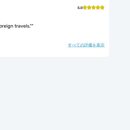
5.0
foreign travels."
"
すべての評価を表示