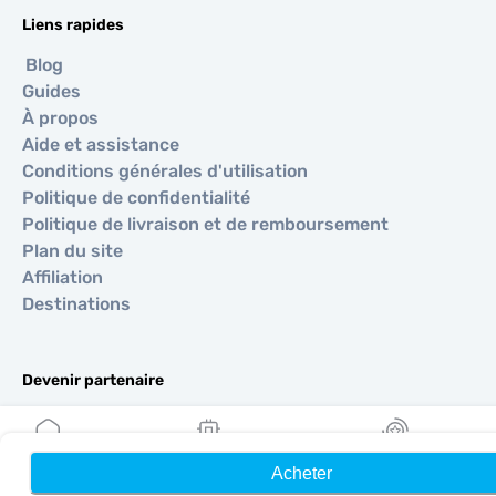
Liens rapides
Blog
Guides
À propos
Aide et assistance
Conditions générales d'utilisation
Politique de confidentialité
Politique de livraison et de remboursement
Plan du site
Affiliation
Destinations
Devenir partenaire
MobiMatter pour les revendeurs
MobiMatter pour les entreprises
MobiMatter pour les affiliés
Acheter
Accueil
Mes eSIM
Récompenses