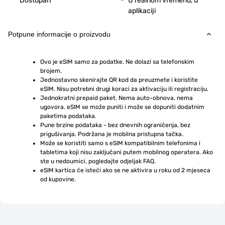
Dostupan
U realnom vremenu, u
aplikaciji
Potpune informacije o proizvodu
Ovo je eSIM samo za podatke. Ne dolazi sa telefonskim 
brojem.
Jednostavno skenirajte QR kod da preuzmete i koristite 
eSIM. Nisu potrebni drugi koraci za aktivaciju ili registraciju.
Jednokratni prepaid paket. Nema auto-obnova, nema 
ugovora. eSIM se može puniti i može se dopuniti dodatnim 
paketima podataka.
Pune brzine podataka - bez dnevnih ograničenja, bez 
prigušivanja. Podržana je mobilna pristupna tačka.
Može se koristiti samo s eSIM kompatibilnim telefonima i 
tabletima koji nisu zaključani putem mobilnog operatera. Ako 
ste u nedoumici, pogledajte odjeljak FAQ.
eSIM kartica će isteći ako se ne aktivira u roku od 2 mjeseca 
od kupovine.