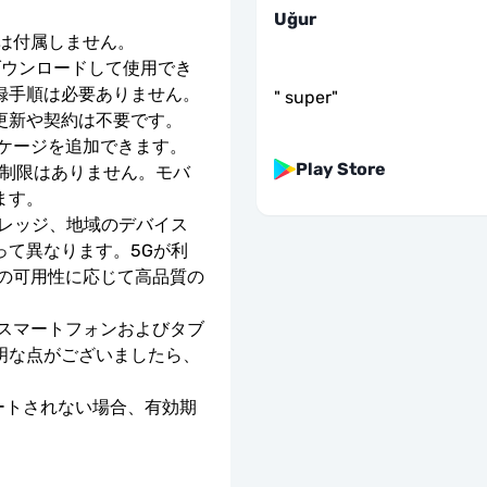
Uğur
号は付属しません。
ダウンロードして使用でき
録手順は必要ありません。
"
super
"
更新や契約は不要です。
ッケージを追加できます。
Play Store
度制限はありません。モバ
ます。
バレッジ、地域のデバイス
って異なります。5Gが利
クの可用性に応じて高品質の
のスマートフォンおよびタブ
明な点がございましたら、
ベートされない場合、有効期