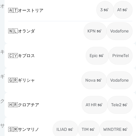
オ
3
A1
🇦🇹
オーストリア
🇳🇱
オランダ
KPN
Vodafone
キ
🇨🇾
キプロス
Epic
PrimeTel
ギ
🇬🇷
ギリシャ
Nova
Vodafone
ク
🇭🇷
クロアチア
A1 HR
Tele2
サ
🇸🇲
サンマリノ
ILIAD
TIM
WINDTRE