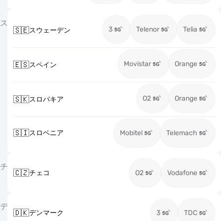
ス
3
Telenor
Telia
🇸🇪
スウェーデン
Movistar
Orange
🇪🇸
スペイン
O2
Orange
🇸🇰
スロバキア
🇸🇮
スロベニア
Mobitel
Telemach
チ
🇨🇿
チェコ
O2
Vodafone
デ
🇩🇰
デンマーク
3
TDC