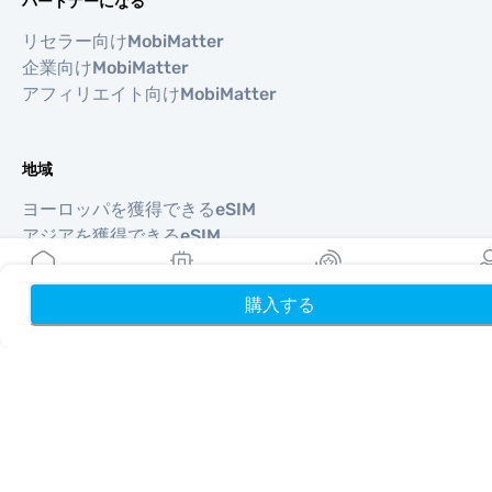
パートナーになる
リセラー向けMobiMatter
企業向けMobiMatter
アフィリエイト向けMobiMatter
地域
ヨーロッパを獲得できるeSIM
アジアを獲得できるeSIM
北南米を獲得できるeSIM
中東を獲得できるeSIM
購入する
ホーム
My eSIMs
リワード
プロフ
オセアニアを獲得できるeSIM
アフリカを獲得できるeSIM
国
米国を獲得できるeSIM
日本を獲得できるeSIM