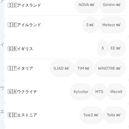
ア
NOVA
Siminn
🇮🇸
アイスランド
🇮🇪
アイルランド
3
Meteor
イ
3
EE
🇬🇧
イギリス
🇮🇹
イタリア
ILIAD
TIM
WINDTRE
ウ
🇺🇦
ウクライナ
Kyivstar
MTS
lifecell
エ
🇪🇪
エストニア
Tele2
Telia