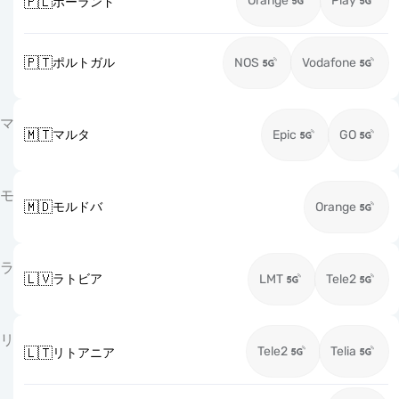
Orange
Play
🇵🇱
ポーランド
🇵🇹
ポルトガル
NOS
Vodafone
マ
🇲🇹
マルタ
Epic
GO
モ
🇲🇩
モルドバ
Orange
ラ
🇱🇻
ラトビア
LMT
Tele2
リ
Tele2
Telia
🇱🇹
リトアニア