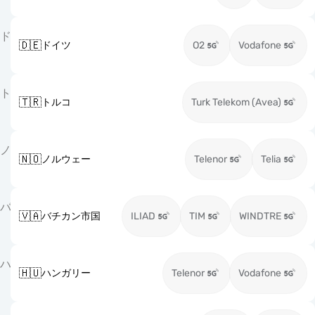
ド
🇩🇪
ドイツ
O2
Vodafone
ト
🇹🇷
トルコ
Turk Telekom (Avea)
ノ
🇳🇴
ノルウェー
Telenor
Telia
バ
🇻🇦
バチカン市国
ILIAD
TIM
WINDTRE
ハ
🇭🇺
ハンガリー
Telenor
Vodafone