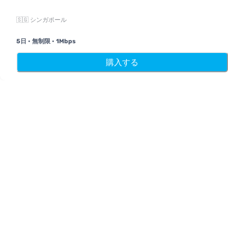
🇸🇬 シンガポール
デジタルチャネルで電気通信サービスを提供するMobimatterな
ら、世界最高のeSIMが見つかります。
5日
•
無制限
•
1Mbps
14th floor, Al Sarab Tower, Abu Dhabi Global Market Square,
ホーム
My eSIMs
リワード
プロフィー
購入する
Al Maryah Island, Abu Dhabi, United Arab Emirates
クイックリンク
ブログ
ガイド
Mobimatterについて
ヘルプ＆サポート
利用規約
プライバシーポリシー
配送・返金ポリシー
サイトマップ
アフィリエイト
旅行先