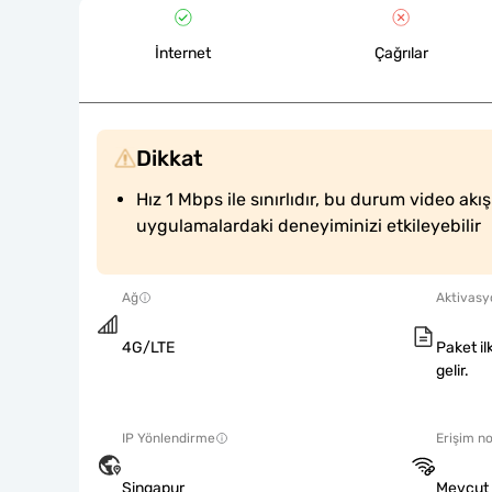
İnternet
Çağrılar
Dikkat
Hız 1 Mbps ile sınırlıdır, bu durum video akış
uygulamalardaki deneyiminizi etkileyebilir
Ağ
Aktivasyo
4G/LTE
Paket il
gelir.
IP Yönlendirme
Erişim no
Singapur
Mevcut