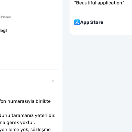
"
Beautiful application.
"
ükleme
App Store
eğil
fon numarasıyla birlikte 
unu taramanız yeterlidir. 
ına gerek yoktur.
 yenileme yok, sözleşme 