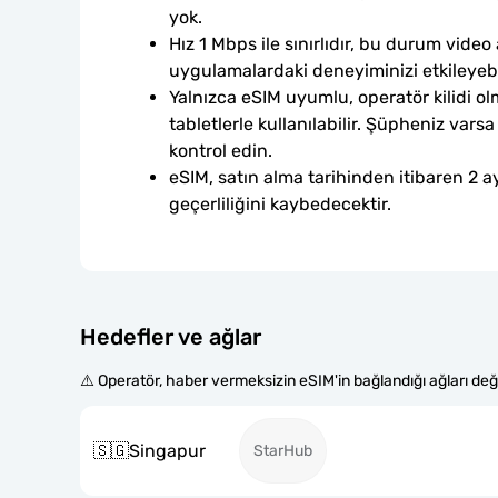
yok.
Hız 1 Mbps ile sınırlıdır, bu durum video 
uygulamalardaki deneyiminizi etkileyebi
Yalnızca eSIM uyumlu, operatör kilidi ol
tabletlerle kullanılabilir. Şüpheniz var
kontrol edin.
eSIM, satın alma tarihinden itibaren 2 ay
geçerliliğini kaybedecektir.
Hedefler ve ağlar
⚠️ Operatör, haber vermeksizin eSIM'in bağlandığı ağları değiş
🇸🇬
Singapur
StarHub