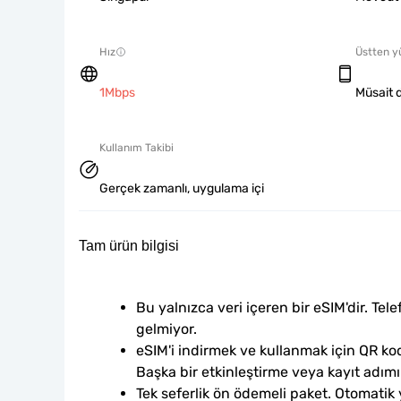
Hız
Üstten y
1Mbps
Müsait d
Kullanım Takibi
Gerçek zamanlı, uygulama içi
Tam ürün bilgisi
Bu yalnızca veri içeren bir eSIM'dir. Tele
gelmiyor.
eSIM'i indirmek ve kullanmak için QR kod
Başka bir etkinleştirme veya kayıt adım
Tek seferlik ön ödemeli paket. Otomatik