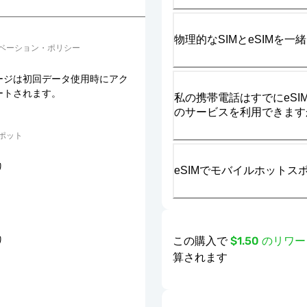
物理的なSIMとeSIMを
ベーション・ポリシー
ージは初回データ使用時にアク
ートされます。
私の携帯電話はすでにeSIM
のサービスを利用できます
ポット
り
eSIMでモバイルホット
この購入で
$1.50 のリ
り
算されます