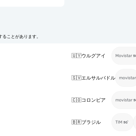
更することがあります。
🇺🇾
ウルグアイ
Movistar
🇸🇻
エルサルバドル
movistar
🇨🇴
コロンビア
movistar
🇧🇷
ブラジル
TIM