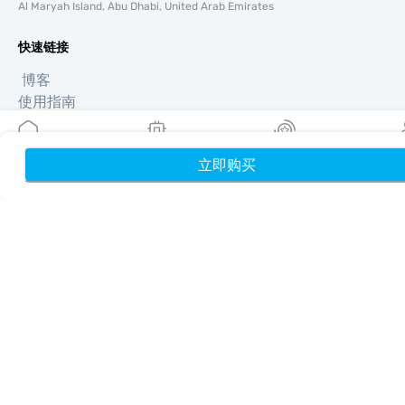
Al Maryah Island, Abu Dhabi, United Arab Emirates
快速链接
博客
使用指南
关于我们
eSIM 支持
立即购买
首页
我的 eSIM
奖励
个
条款与条件
隐私政策
配送与退款政策
网站地图
联盟推广
目的地
成为合作伙伴
MobiMatter 分销商版
MobiMatter 企业版