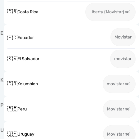
🇨🇷
Costa Rica
Liberty (Movistar)
E
Movistar
🇪🇨
Ecuador
🇸🇻
El Salvador
movistar
K
🇨🇴
Kolumbien
movistar
P
🇵🇪
Peru
Movistar
U
🇺🇾
Uruguay
Movistar