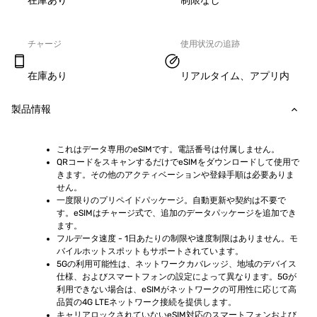
在庫あり
制限なし
チャージ
使用状況の追跡
在庫あり
リアルタイム、アプリ内
製品情報
これはデータ専用のeSIMです。電話番号は付属しません。
QRコードをスキャンするだけでeSIMをダウンロードして使用で
きます。その他のアクティベーションや登録手順は必要ありま
せん。
一度限りのプリペイドパッケージ。自動更新や契約は不要で
す。eSIMはチャージ式で、追加のデータパッケージを追加でき
ます。
フルデータ速度 - 1日あたりの制限や速度制限はありません。モ
バイルホットスポットもサポートされています。
5Gの利用可能性は、ネットワークカバレッジ、地域のデバイス
仕様、およびスマートフォンの設定によって異なります。5Gが
利用できない場合は、eSIMがネットワークの可用性に応じて高
品質の4G LTEネットワーク接続を提供します。
キャリアロックされていないeSIM対応のスマートフォンおよび