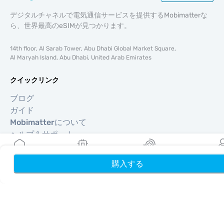
デジタルチャネルで電気通信サービスを提供するMobimatterな
ら、世界最高のeSIMが見つかります。
14th floor, Al Sarab Tower, Abu Dhabi Global Market Square,
Al Maryah Island, Abu Dhabi, United Arab Emirates
クイックリンク
ブログ
ガイド
Mobimatterについて
ヘルプ＆サポート
利用規約
プライバシーポリシー
購入する
ホーム
My eSIMs
リワード
プロフ
配送・返金ポリシー
サイトマップ
アフィリエイト
旅行先