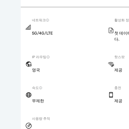
네트워크
활성화 
5G/4G/LTE
첫 데이
다.
IP 라우팅
핫스팟
영국
제공
속도
충전
무제한
제공
사용량 추적